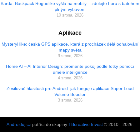
Barda: Backpack Roguelike vyšla na mobily – zdolejte horu s batohem
plným vybavení
10 srpna, 2026
Aplikace
MysteryHike: česká GPS aplikace, která z procházek dělá odhalování
mapy světa
9 srpna, 2026
Home AI – AI Interior Design: proměňte pokoj podle fotky pomocí
umělé inteligence
4 srpna, 2026
Zesilovač hlasitosti pro Android: jak funguje aplikace Super Loud
Volume Booster
3 srpna, 2026
Androiduj.cz
patřící do skupiny
TBcreative Invest
© 2010 - 2026.