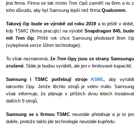
jiná firma. Firma se tak místo 7nm čipů zaměří na 6nm a to z
toho důvodu, aby byl Samsung lepší než firma
Qualcomm.
Takový čip bude ve výrobě od roku 2019
a to ještě v době,
kdy TSMC (firma pracující na výrobě
Snapdragon 845, bude
mít 7nm čip
. Příští rok chce Samsung představit 8nm čip
(vylepšená verze 10nm technologie).
To však neznamená,
že 7nm čipy jsou ze strany Samsungu
zrušené
. Stále je budou vyrábět, ale jen v limitované kapacitě.
Samsung i TSMC potřebují stroje
ASML
, aby vyrobili
takovéto čipy. Jenže těchto strojů je velmi málo. Samsung
však informuje, že plánuje v příštích dvou letech instalovat
dalších 9 strojů.
Samsung se s firmou TSMC
neustále přetahuje a je to jen
dobře, protože takto jde technologie neustále kupředu.