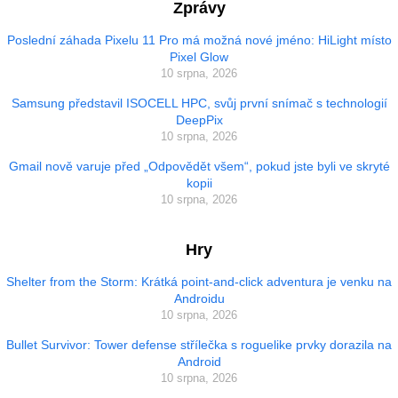
Zprávy
Poslední záhada Pixelu 11 Pro má možná nové jméno: HiLight místo
Pixel Glow
10 srpna, 2026
Samsung představil ISOCELL HPC, svůj první snímač s technologií
DeepPix
10 srpna, 2026
Gmail nově varuje před „Odpovědět všem“, pokud jste byli ve skryté
kopii
10 srpna, 2026
Hry
Shelter from the Storm: Krátká point-and-click adventura je venku na
Androidu
10 srpna, 2026
Bullet Survivor: Tower defense střílečka s roguelike prvky dorazila na
Android
10 srpna, 2026