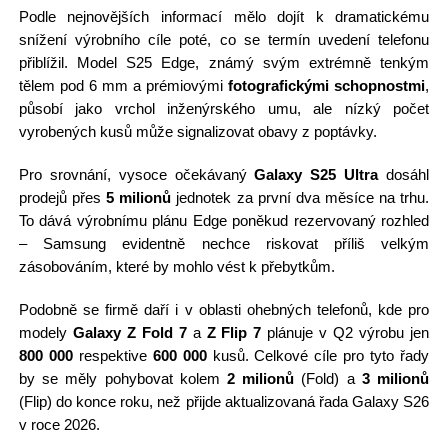
Podle nejnovějších informací mělo dojít k dramatickému
snížení výrobního cíle poté, co se termín uvedení telefonu
přiblížil. Model S25 Edge, známý svým extrémně tenkým
tělem pod 6 mm a prémiovými
fotografickými schopnostmi
,
působí jako vrchol inženýrského umu, ale nízký počet
vyrobených kusů může signalizovat obavy z poptávky.
Pro srovnání, vysoce očekávaný
Galaxy S25 Ultra
dosáhl
prodejů přes
5 milionů
jednotek za první dva měsíce na trhu.
To dává výrobnímu plánu Edge poněkud rezervovaný rozhled
– Samsung evidentně nechce riskovat příliš velkým
zásobováním, které by mohlo vést k přebytkům.
Podobně se firmě daří i v oblasti ohebných telefonů, kde pro
modely
Galaxy Z Fold 7
a
Z Flip 7
plánuje v Q2 výrobu jen
800 000
respektive
600 000
kusů. Celkové cíle pro tyto řady
by se měly pohybovat kolem
2 milionů
(Fold) a
3 milionů
(Flip) do konce roku, než přijde aktualizovaná řada Galaxy S26
v roce 2026.