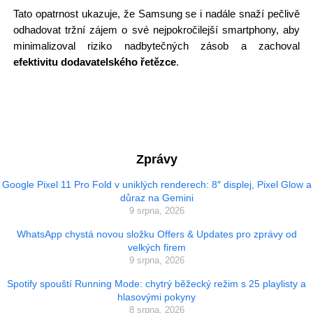
Tato opatrnost ukazuje, že Samsung se i nadále snaží pečlivě
odhadovat tržní zájem o své nejpokročilejší smartphony, aby
minimalizoval riziko nadbytečných zásob a zachoval
efektivitu dodavatelského řetězce
.
Zprávy
Google Pixel 11 Pro Fold v uniklých renderech: 8″ displej, Pixel Glow a
důraz na Gemini
9 srpna, 2026
WhatsApp chystá novou složku Offers & Updates pro zprávy od
velkých firem
9 srpna, 2026
Spotify spouští Running Mode: chytrý běžecký režim s 25 playlisty a
hlasovými pokyny
8 srpna, 2026