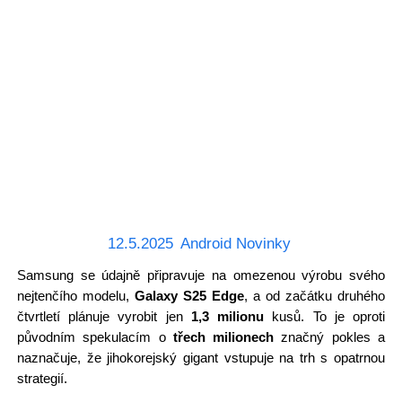
12.5.2025
Android Novinky
Samsung se údajně připravuje na omezenou výrobu svého
nejtenčího modelu,
Galaxy S25 Edge
, a od začátku druhého
čtvrtletí plánuje vyrobit jen
1,3 milionu
kusů. To je oproti
původním spekulacím o
třech milionech
značný pokles a
naznačuje, že jihokorejský gigant vstupuje na trh s opatrnou
strategií.