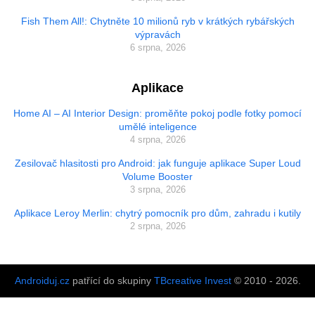
Fish Them All!: Chytněte 10 milionů ryb v krátkých rybářských
výpravách
6 srpna, 2026
Aplikace
Home AI – AI Interior Design: proměňte pokoj podle fotky pomocí
umělé inteligence
4 srpna, 2026
Zesilovač hlasitosti pro Android: jak funguje aplikace Super Loud
Volume Booster
3 srpna, 2026
Aplikace Leroy Merlin: chytrý pomocník pro dům, zahradu i kutily
2 srpna, 2026
Androiduj.cz
patřící do skupiny
TBcreative Invest
© 2010 - 2026.