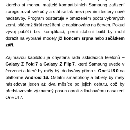
kterého si mohou majitelé kompatibilních Samsung zařízení
zaregistrovat své účty a stát se tak mezi prvními testery nové
nadstavby. Program odstartuje v omezeném počtu vybraných
zemí, přičemž širší rozšíření je naplánováno na červen. Pokud
vývoj poběží bez komplikací, první stabilní build by mohl
dorazit na vybrané modely již
koncem srpna
nebo
začátkem
září
.
Zajímavou kapitolou je chystaná řada skládacích telefonů –
Galaxy Z Fold 7
a
Galaxy Z Flip 7
, které Samsung uvede v
červenci a které by měly být dodávány přímo s
One UI 8.0
na
platformě
Android 16
. Ostatní smartphony a tablety by měly
následovat jeden až dva měsíce po jejich debutu, což by
představovalo významný posun oproti zdlouhavému nasazení
One UI 7.