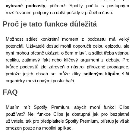
vybrané podcasty
, přičemž Spotify počítá s postupným
rozšiřováním podpory na další pořady v průběhu času.
Proč je tato funkce důležitá
Možnost sdílet konkrétní moment z podcastu má velký
potenciál. Uživatelé dosud mohli doporučit celou epizodu, ale
nyní mohou přesně ukázat, o čem mluví, a sdílet třeba vtipnou
repliku, zajímavý fakt nebo klíčový argument z debaty. Pro
tvůrce podcastů jde zároveň o nástroj přirozené propagace,
protože jejich obsah se může díky
sdíleným klipům
šířit
organicky mezi novými posluchači.
FAQ
Musím mít Spotify Premium, abych mohl funkci Clips
používat? Ne, funkce Clips je dostupná jak pro bezplatné
uživatele, tak pro předplatitele Spotify Premium, přístup je však
omezen pouze na mobilní aplikaci.