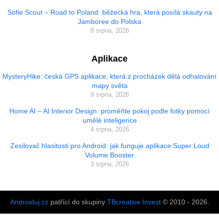
Sofie Scout – Road to Poland: běžecká hra, která posílá skauty na
Jamboree do Polska
8 srpna, 2026
Aplikace
MysteryHike: česká GPS aplikace, která z procházek dělá odhalování
mapy světa
9 srpna, 2026
Home AI – AI Interior Design: proměňte pokoj podle fotky pomocí
umělé inteligence
4 srpna, 2026
Zesilovač hlasitosti pro Android: jak funguje aplikace Super Loud
Volume Booster
3 srpna, 2026
Androiduj.cz
patřící do skupiny
TBcreative Invest
© 2010 - 2026.