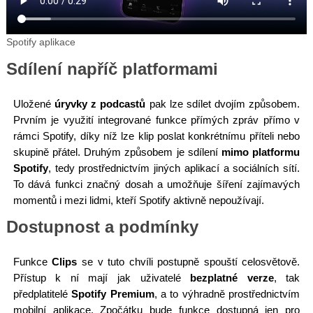
Spotify aplikace
Sdílení napříč platformami
Uložené
úryvky z podcastů
pak lze sdílet dvojím způsobem.
Prvním je využití integrované funkce přímých zpráv přímo v
rámci Spotify, díky níž lze klip poslat konkrétnímu příteli nebo
skupině přátel. Druhým způsobem je sdílení
mimo platformu
Spotify
, tedy prostřednictvím jiných aplikací a sociálních sítí.
To dává funkci značný dosah a umožňuje šíření zajímavých
momentů i mezi lidmi, kteří Spotify aktivně nepoužívají.
Dostupnost a podmínky
Funkce
Clips
se v tuto chvíli postupně spouští celosvětově.
Přístup k ní mají jak uživatelé
bezplatné verze
, tak
předplatitelé
Spotify Premium
, a to výhradně prostřednictvím
mobilní aplikace. Zpočátku bude funkce dostupná jen pro