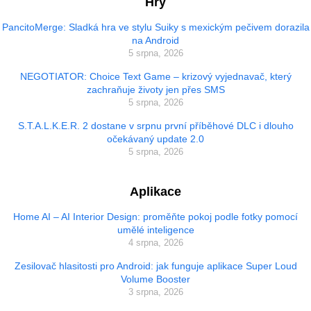
Hry
PancitoMerge: Sladká hra ve stylu Suiky s mexickým pečivem dorazila
na Android
5 srpna, 2026
NEGOTIATOR: Choice Text Game – krizový vyjednavač, který
zachraňuje životy jen přes SMS
5 srpna, 2026
S.T.A.L.K.E.R. 2 dostane v srpnu první příběhové DLC i dlouho
očekávaný update 2.0
5 srpna, 2026
Aplikace
Home AI – AI Interior Design: proměňte pokoj podle fotky pomocí
umělé inteligence
4 srpna, 2026
Zesilovač hlasitosti pro Android: jak funguje aplikace Super Loud
Volume Booster
3 srpna, 2026