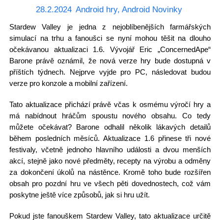
28.2.2024
Android hry
,
Android Novinky
Stardew Valley je jedna z nejoblíbenějších farmářských
simulací na trhu a fanoušci se nyní mohou těšit na dlouho
očekávanou aktualizaci 1.6. Vývojář Eric „ConcernedApe“
Barone právě oznámil, že nová verze hry bude dostupná v
příštích týdnech. Nejprve vyjde pro PC, následovat budou
verze pro konzole a mobilní zařízení.
Tato aktualizace přichází právě včas k osmému výročí hry a
má nabídnout hráčům spoustu nového obsahu. Co tedy
můžete očekávat? Barone odhalil několik lákavých detailů
během posledních měsíců. Aktualizace 1.6 přinese tři nové
festivaly, včetně jednoho hlavního události a dvou menších
akcí, stejně jako nové předměty, recepty na výrobu a odměny
za dokončení úkolů na nástěnce. Kromě toho bude rozšířen
obsah pro pozdní hru ve všech pěti dovednostech, což vám
poskytne ještě více způsobů, jak si hru užít.
Pokud jste fanouškem Stardew Valley, tato aktualizace určitě