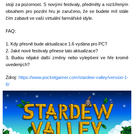
stojí za pozornost. S novými festivaly, předměty a rozšířeným
obsahem pro pozdní hru je zaručeno, že se budete mít stále
čím zabavit ve vaší virtuální farmářské idyle.
FAQ:
1. Kdy přesně bude aktualizace 1.6 vydána pro PC?
2. Jaké nové festivaly přinese tato aktualizace?
3. Budou nějaké další změny nebo vylepšení ve hře kromě
uvedených?
Zdroj:
https://www.pocketgamer.com/stardew-valley/version-1-
6/