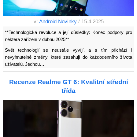
v:
Android Novinky
/ 15.4.2025
**Technologická revoluce a její důsledky: Konec podpory pro
některá zařízení v dubnu 2025**
Svět technologií se neustále vyvíjí, a s tím přichází i
nevyhnutelné změny, které zasahují do každodenního života
uživatelů. Jednou…
Recenze Realme GT 6: Kvalitní střední
třída