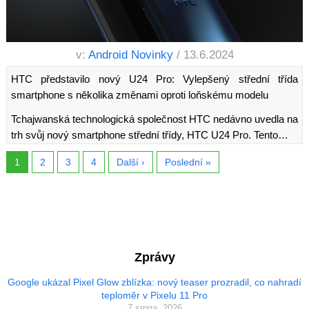
v:
Android Novinky
/ 13.6.2024
HTC představilo nový U24 Pro: Vylepšený střední třída
smartphone s několika změnami oproti loňskému modelu
Tchajwanská technologická společnost HTC nedávno uvedla na
trh svůj nový smartphone střední třídy, HTC U24 Pro. Tento…
1
2
3
4
Další ›
Poslední »
Zprávy
Google ukázal Pixel Glow zblízka: nový teaser prozradil, co nahradí
teploměr v Pixelu 11 Pro
7 srpna, 2026