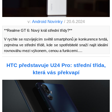
v:
Android Novinky
/ 20.6.2024
**Realme GT 6: Nový král střední třídy?**
V rychle se rozvíjejícím světě smartphonů je konkurence tvrdá,
zejména ve střední třídě, kde se spotřebitelé snaží najít ideální
rovnováhu mezi výkonem, cenou a funkcemi….
HTC představuje U24 Pro: střední třída,
která vás překvapí