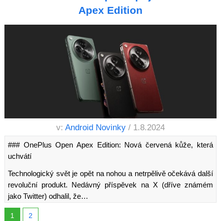
Apex Edition
v:
Android Novinky
/ 1.8.2024
### OnePlus Open Apex Edition: Nová červená kůže, která
uchvátí
Technologický svět je opět na nohou a netrpělivě očekává další
revoluční produkt. Nedávný příspěvek na X (dříve známém
jako Twitter) odhalil, že…
1
2