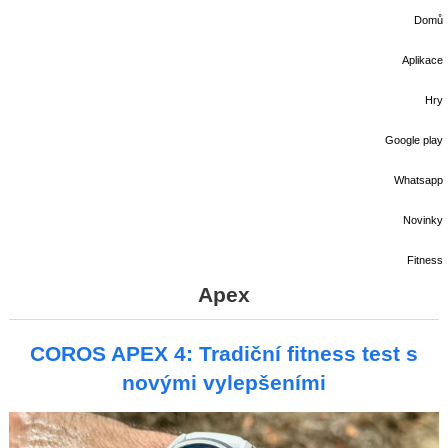
Domů
Aplikace
Hry
Google play
Whatsapp
Novinky
Fitness
Apex
COROS APEX 4: Tradiční fitness test s
novými vylepšeními