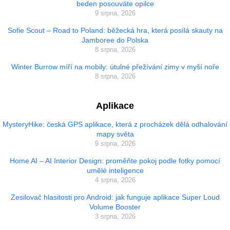
beden posouváte opilce
9 srpna, 2026
Sofie Scout – Road to Poland: běžecká hra, která posílá skauty na
Jamboree do Polska
8 srpna, 2026
Winter Burrow míří na mobily: útulné přežívání zimy v myší noře
8 srpna, 2026
Aplikace
MysteryHike: česká GPS aplikace, která z procházek dělá odhalování
mapy světa
9 srpna, 2026
Home AI – AI Interior Design: proměňte pokoj podle fotky pomocí
umělé inteligence
4 srpna, 2026
Zesilovač hlasitosti pro Android: jak funguje aplikace Super Loud
Volume Booster
3 srpna, 2026