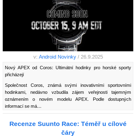
v:
Android Novinky
/ 26.9.2025
Nový APEX od Coros: Ultimátní hodinky pro horské sporty
přicházejí
Společnost Coros, známá svými inovativními sportovními
hodinkami, nedávno vzbudila zájem veřejnosti tajemným
oznámením o novém modelu APEX. Podle dostupných
informací se má…
Recenze Suunto Race: Téměř u cílové
čáry