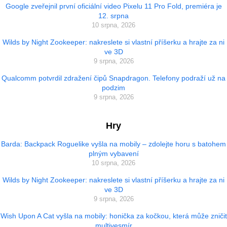
Google zveřejnil první oficiální video Pixelu 11 Pro Fold, premiéra je
12. srpna
10 srpna, 2026
Wilds by Night Zookeeper: nakreslete si vlastní příšerku a hrajte za ni
ve 3D
9 srpna, 2026
Qualcomm potvrdil zdražení čipů Snapdragon. Telefony podraží už na
podzim
9 srpna, 2026
Hry
Barda: Backpack Roguelike vyšla na mobily – zdolejte horu s batohem
plným vybavení
10 srpna, 2026
Wilds by Night Zookeeper: nakreslete si vlastní příšerku a hrajte za ni
ve 3D
9 srpna, 2026
Wish Upon A Cat vyšla na mobily: honička za kočkou, která může zničit
multivesmír