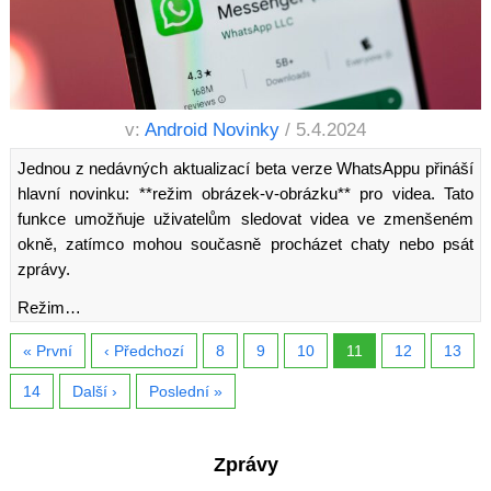
v:
Android Novinky
/ 5.4.2024
Jednou z nedávných aktualizací beta verze WhatsAppu přináší
hlavní novinku: **režim obrázek-v-obrázku** pro videa. Tato
funkce umožňuje uživatelům sledovat videa ve zmenšeném
okně, zatímco mohou současně procházet chaty nebo psát
zprávy.
Režim…
« První
‹ Předchozí
8
9
10
11
12
13
14
Další ›
Poslední »
Zprávy