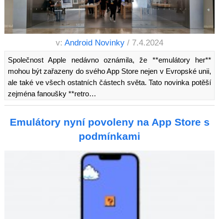
v:
Android Novinky
/ 7.4.2024
Společnost Apple nedávno oznámila, že **emulátory her**
mohou být zařazeny do svého App Store nejen v Evropské unii,
ale také ve všech ostatních částech světa. Tato novinka potěší
zejména fanoušky **retro…
Emulátory nyní povoleny na App Store s
podmínkami