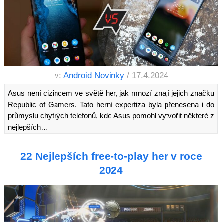
v:
Android Novinky
/ 17.4.2024
Asus není cizincem ve světě her, jak mnozí znají jejich značku
Republic of Gamers. Tato herní expertiza byla přenesena i do
průmyslu chytrých telefonů, kde Asus pomohl vytvořit některé z
nejlepších…
22 Nejlepších free-to-play her v roce
2024