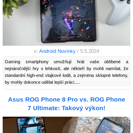
v:
Android Novinky
/ 5.5.2024
Gaming smartphony umožňují hrát vaše oblíbené a
nejnáročnější hry s lehkostí, ale někteří by mohli namítat, že
standardní high-end vlajkové lodě, a zejména sklopné telefony,
by mohly dokonce udělat lepší práci….
Asus ROG Phone 8 Pro vs. ROG Phone
7 Ultimate: Takový výkon!