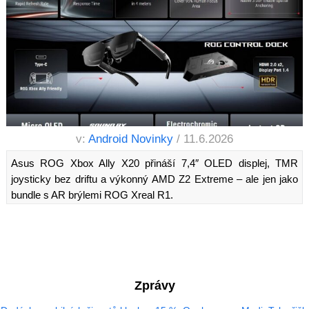
v:
Android Novinky
/ 11.6.2026
Asus ROG Xbox Ally X20 přináší 7,4″ OLED displej, TMR
joysticky bez driftu a výkonný AMD Z2 Extreme – ale jen jako
bundle s AR brýlemi ROG Xreal R1.
Zprávy