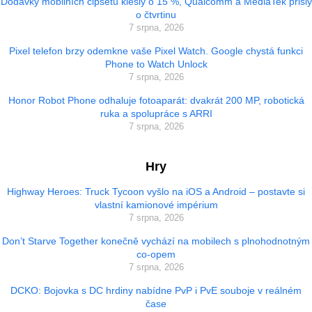
Dodávky mobilních čipsetů klesly o 15 %, Qualcomm a MediaTek přišly
o čtvrtinu
7 srpna, 2026
Pixel telefon brzy odemkne vaše Pixel Watch. Google chystá funkci
Phone to Watch Unlock
7 srpna, 2026
Honor Robot Phone odhaluje fotoaparát: dvakrát 200 MP, robotická
ruka a spolupráce s ARRI
7 srpna, 2026
Hry
Highway Heroes: Truck Tycoon vyšlo na iOS a Android – postavte si
vlastní kamionové impérium
7 srpna, 2026
Don’t Starve Together konečně vychází na mobilech s plnohodnotným
co-opem
7 srpna, 2026
DCKO: Bojovka s DC hrdiny nabídne PvP i PvE souboje v reálném
čase