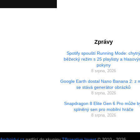
Zprávy
Spotify spouští Running Mode: chytr
běžecký režim s 25 playlisty a hlasový
pokyny
8 srpna, 2026
Google Earth dostal Nano Banana 2: z
se stává generátor obrázků
8 srpna, 2026
Snapdragon 8 Elite Gen 6 Pro může b
splněný sen pro mobilní hráče
8 srpna, 2026
Androiduj.cz
patřící do skupiny
TBcreative Invest
© 2010 - 2026.