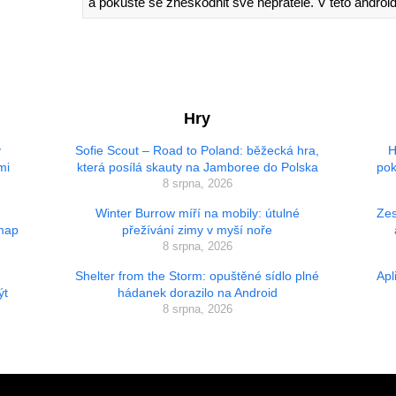
a pokuste se zneškodnit své nepřátele. V této android
Hry
ý
Sofie Scout – Road to Poland: běžecká hra,
H
mi
která posílá skauty na Jamboree do Polska
pok
8 srpna, 2026
Winter Burrow míří na mobily: útulné
Zes
 map
přežívání zimy v myší noře
8 srpna, 2026
Shelter from the Storm: opuštěné sídlo plné
Apl
ýt
hádanek dorazilo na Android
8 srpna, 2026