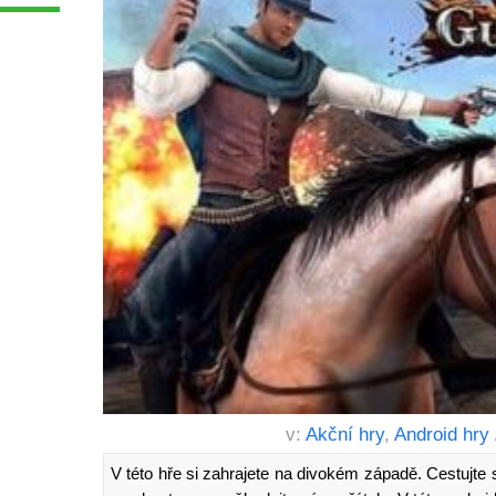
v:
Akční hry
,
Android hry
V této hře si zahrajete na divokém západě. Cestujte 