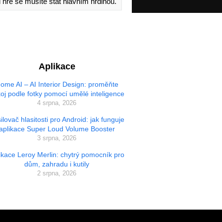
 hře se musíte stát hlavním hrdinou.
Aplikace
ome AI – AI Interior Design: proměňte
oj podle fotky pomocí umělé inteligence
4 srpna, 2026
ilovač hlasitosti pro Android: jak funguje
aplikace Super Loud Volume Booster
3 srpna, 2026
ikace Leroy Merlin: chytrý pomocník pro
dům, zahradu i kutily
2 srpna, 2026