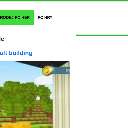
RODEJ PC HER
PC HRY
le
aft building