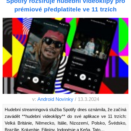
Spotify rozšiřuje hudební videoklipy pro
prémiové předplatitele ve 11 trzích
v:
Android Novinky
/ 13.3.2024
Hudební streamingová služba Spotify dnes oznámila, že začíná
zavádět **hudební videoklipy** do své aplikace ve 11 trzích:
Velká Británie, Německo, Itálie, Nizozemí, Polsko, Švédsko,
Brazílie, Kolumbie, Filipíny, Indonésie a Keňa. Tato…