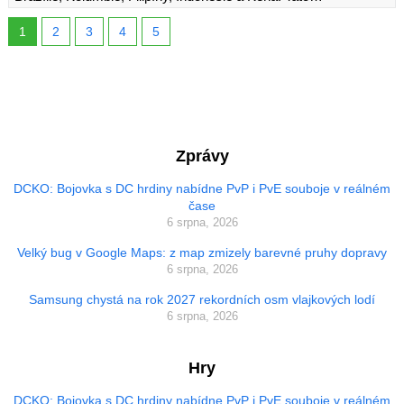
1
2
3
4
5
Zprávy
DCKO: Bojovka s DC hrdiny nabídne PvP i PvE souboje v reálném
čase
6 srpna, 2026
Velký bug v Google Maps: z map zmizely barevné pruhy dopravy
6 srpna, 2026
Samsung chystá na rok 2027 rekordních osm vlajkových lodí
6 srpna, 2026
Hry
DCKO: Bojovka s DC hrdiny nabídne PvP i PvE souboje v reálném