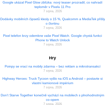
Google ukázal Pixel Glow zblízka: nový teaser prozradil, co nahradí
teploměr v Pixelu 11 Pro
7 srpna, 2026
Dodávky mobilních čipsetů klesly o 15 %, Qualcomm a MediaTek přišly
o čtvrtinu
7 srpna, 2026
Pixel telefon brzy odemkne vaše Pixel Watch. Google chystá funkci
Phone to Watch Unlock
7 srpna, 2026
Hry
Poinpy se vrací na mobily zdarma – bez reklam a mikrotransakcí
7 srpna, 2026
Highway Heroes: Truck Tycoon vyšlo na iOS a Android – postavte si
vlastní kamionové impérium
7 srpna, 2026
Don’t Starve Together konečně vychází na mobilech s plnohodnotným
co-opem
7 srpna, 2026