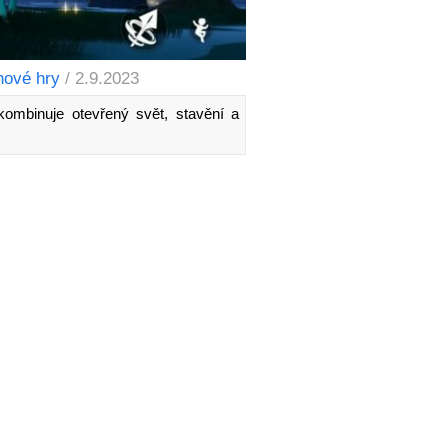
ové hry
/ 2.9.2023
binuje otevřený svět, stavění a