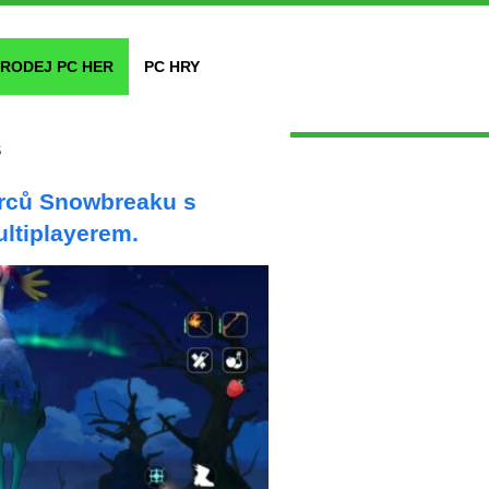
RODEJ PC HER
PC HRY
s
ůrců Snowbreaku s
ltiplayerem.