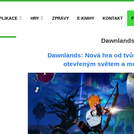
PLIKACE
HRY
ZPRÁVY
E-KNIHY
KONTAKT
P
Dawnland
Dawnlands: Nová hra od tv
otevřeným světem a mu