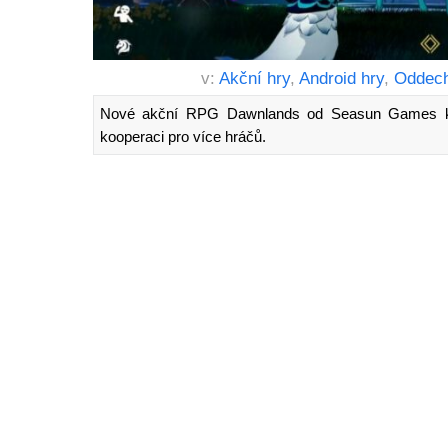
v:
Akční hry
,
Android hry
,
Oddech
Nové akční RPG Dawnlands od Seasun Games kom
kooperaci pro více hráčů.