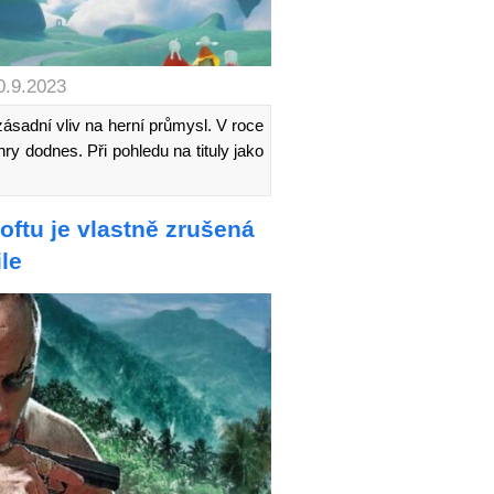
0.9.2023
zásadní vliv na herní průmysl. V roce
ry dodnes. Při pohledu na tituly jako
oftu je vlastně zrušená
le