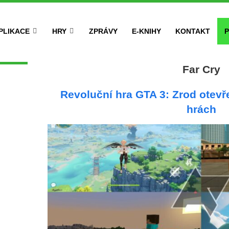
PLIKACE
HRY
ZPRÁVY
E-KNIHY
KONTAKT
P
Far Cry
Revoluční hra GTA 3: Zrod otevř
hrách