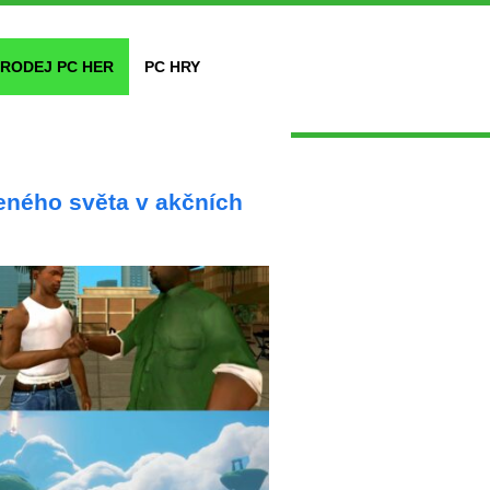
RODEJ PC HER
PC HRY
eného světa v akčních