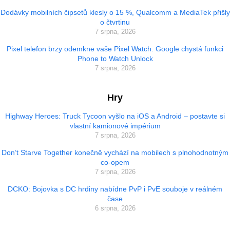
Dodávky mobilních čipsetů klesly o 15 %, Qualcomm a MediaTek přišly
o čtvrtinu
7 srpna, 2026
Pixel telefon brzy odemkne vaše Pixel Watch. Google chystá funkci
Phone to Watch Unlock
7 srpna, 2026
Hry
Highway Heroes: Truck Tycoon vyšlo na iOS a Android – postavte si
vlastní kamionové impérium
7 srpna, 2026
Don’t Starve Together konečně vychází na mobilech s plnohodnotným
co-opem
7 srpna, 2026
DCKO: Bojovka s DC hrdiny nabídne PvP i PvE souboje v reálném
čase
6 srpna, 2026