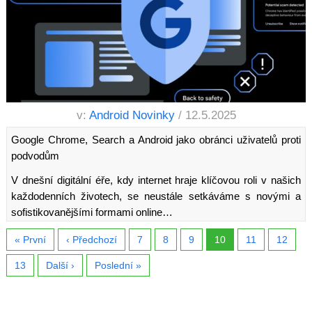
v:
Android Novinky
/ 12.5.2025
Google Chrome, Search a Android jako obránci uživatelů proti
podvodům
V dnešní digitální éře, kdy internet hraje klíčovou roli v našich
každodenních životech, se neustále setkáváme s novými a
sofistikovanějšími formami online…
« První
‹ Předchozí
7
8
9
10
11
12
13
Další ›
Poslední »