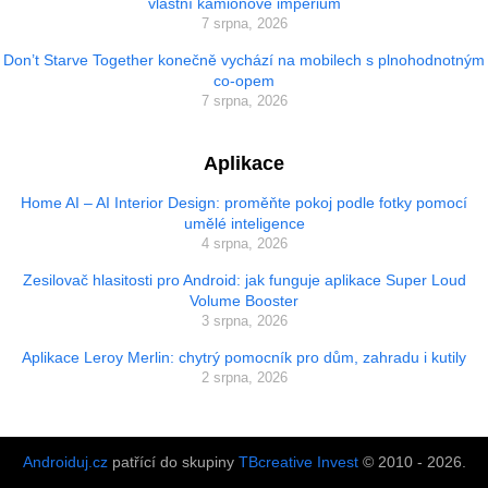
vlastní kamionové impérium
7 srpna, 2026
Don’t Starve Together konečně vychází na mobilech s plnohodnotným
co-opem
7 srpna, 2026
Aplikace
Home AI – AI Interior Design: proměňte pokoj podle fotky pomocí
umělé inteligence
4 srpna, 2026
Zesilovač hlasitosti pro Android: jak funguje aplikace Super Loud
Volume Booster
3 srpna, 2026
Aplikace Leroy Merlin: chytrý pomocník pro dům, zahradu i kutily
2 srpna, 2026
Androiduj.cz
patřící do skupiny
TBcreative Invest
© 2010 - 2026.