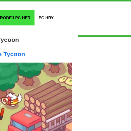
RODEJ PC HER
PC HRY
Tycoon
e Tycoon