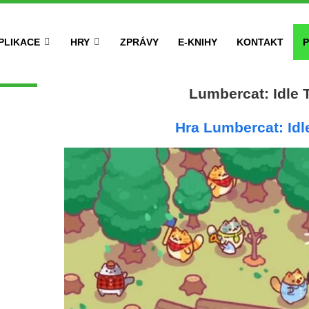
PLIKACE
HRY
ZPRÁVY
E-KNIHY
KONTAKT
P
Lumbercat: Idle 
Hra Lumbercat: Idl