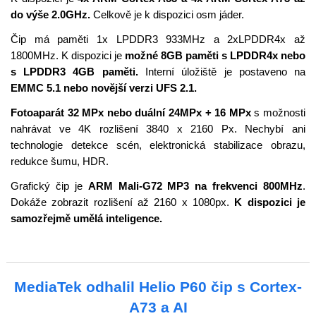
do výše 2.0GHz.
Celkově je k dispozici osm jáder.
Čip má paměti 1x LPDDR3 933MHz a 2xLPDDR4x až
1800MHz. K dispozici je
možné 8GB paměti s LPDDR4x nebo
s LPDDR3 4GB paměti.
Interní úložiště je postaveno na
EMMC 5.1 nebo novější verzi UFS 2.1.
Fotoaparát 32 MPx nebo duální 24MPx + 16 MPx
s možnosti
nahrávat ve 4K rozlišení 3840 x 2160 Px. Nechybí ani
technologie detekce scén, elektronická stabilizace obrazu,
redukce šumu, HDR.
Grafický čip je
ARM Mali-G72 MP3 na frekvenci 800MHz
.
Dokáže zobrazit rozlišení až 2160 x 1080px.
K dispozici je
samozřejmě umělá inteligence.
MediaTek odhalil Helio P60 čip s Cortex-
A73 a AI