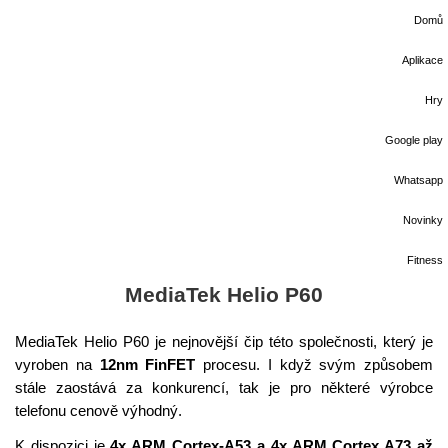
Domů
Aplikace
Hry
Google play
Whatsapp
Novinky
Fitness
MediaTek Helio P60
MediaTek Helio P60 je nejnovější čip této společnosti, který je
vyroben na
12nm FinFET
procesu. I když svým způsobem
stále zaostává za konkurencí, tak je pro některé výrobce
telefonu cenově výhodný.
K dispozici je
4x ARM Cortex-A53 a 4x ARM Cortex A73 až