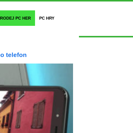
RODEJ PC HER
PC HRY
o telefon