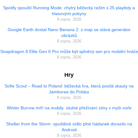
Spotify spouští Running Mode: chytrý běžecký režim s 25 playlisty a
hlasovými pokyny
8 srpna, 2026
Google Earth dostal Nano Banana 2: z map se stává generátor
obrázků
8 srpna, 2026
Snapdragon 8 Elite Gen 6 Pro může být splněný sen pro mobilní hráče
8 srpna, 2026
Hry
Sofie Scout – Road to Poland: běžecká hra, která posílá skauty na
Jamboree do Polska
8 srpna, 2026
Winter Burrow míří na mobily: útulné přežívání zimy v myší noře
8 srpna, 2026
Shelter from the Storm: opuštěné sídlo plné hádanek dorazilo na
Android
8 srpna, 2026