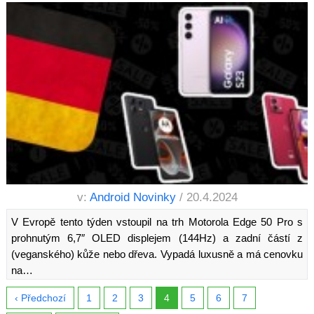
v:
Android Novinky
/ 20.4.2024
V Evropě tento týden vstoupil na trh Motorola Edge 50 Pro s
prohnutým 6,7″ OLED displejem (144Hz) a zadní částí z
(veganského) kůže nebo dřeva. Vypadá luxusně a má cenovku
na…
‹ Předchozí
1
2
3
4
5
6
7