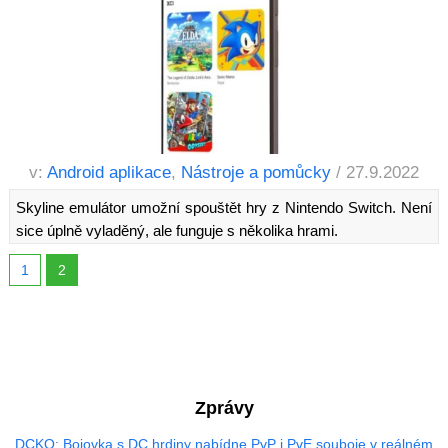
v:
Android aplikace
,
Nástroje a pomůcky
/ 27.9.2022
Skyline emulátor umožní spouštět hry z Nintendo Switch. Není
sice úplně vyladěný, ale funguje s několika hrami.
1
2
Zprávy
DCKO: Bojovka s DC hrdiny nabídne PvP i PvE souboje v reálném