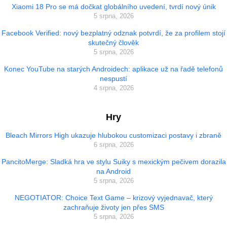
Xiaomi 18 Pro se má dočkat globálního uvedení, tvrdí nový únik
5 srpna, 2026
Facebook Verified: nový bezplatný odznak potvrdí, že za profilem stojí
skutečný člověk
5 srpna, 2026
Konec YouTube na starých Androidech: aplikace už na řadě telefonů
nespustí
4 srpna, 2026
Hry
Bleach Mirrors High ukazuje hlubokou customizaci postavy i zbraně
6 srpna, 2026
PancitoMerge: Sladká hra ve stylu Suiky s mexickým pečivem dorazila
na Android
5 srpna, 2026
NEGOTIATOR: Choice Text Game – krizový vyjednavač, který
zachraňuje životy jen přes SMS
5 srpna, 2026