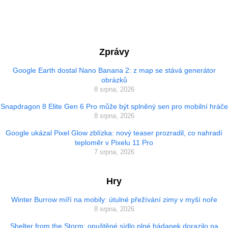
Zprávy
Google Earth dostal Nano Banana 2: z map se stává generátor
obrázků
8 srpna, 2026
Snapdragon 8 Elite Gen 6 Pro může být splněný sen pro mobilní hráče
8 srpna, 2026
Google ukázal Pixel Glow zblízka: nový teaser prozradil, co nahradí
teploměr v Pixelu 11 Pro
7 srpna, 2026
Hry
Winter Burrow míří na mobily: útulné přežívání zimy v myší noře
8 srpna, 2026
Shelter from the Storm: opuštěné sídlo plné hádanek dorazilo na