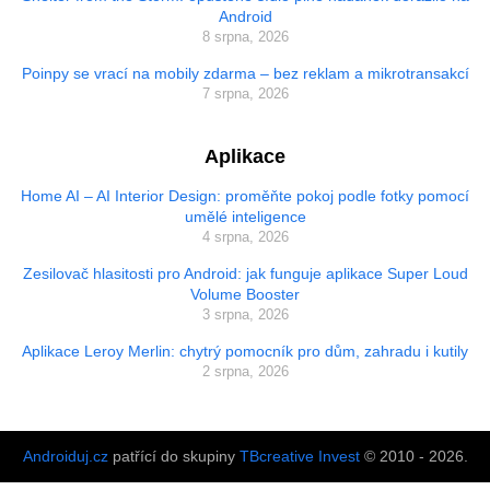
Android
8 srpna, 2026
Poinpy se vrací na mobily zdarma – bez reklam a mikrotransakcí
7 srpna, 2026
Aplikace
Home AI – AI Interior Design: proměňte pokoj podle fotky pomocí
umělé inteligence
4 srpna, 2026
Zesilovač hlasitosti pro Android: jak funguje aplikace Super Loud
Volume Booster
3 srpna, 2026
Aplikace Leroy Merlin: chytrý pomocník pro dům, zahradu i kutily
2 srpna, 2026
Androiduj.cz
patřící do skupiny
TBcreative Invest
© 2010 - 2026.