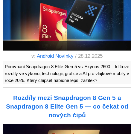
v:
Android Novinky
/ 28.12.2025
Porovnání Snapdragon 8 Elite Gen 5 vs Exynos 2600 – klíčové
rozdíly ve výkonu, technologii, grafice a AI pro vlajkové mobily v
roce 2026. Který chipset nabídne lepší zážitek?
Rozdíly mezi Snapdragon 8 Gen 5 a
Snapdragon 8 Elite Gen 5 — co čekat od
nových čipů