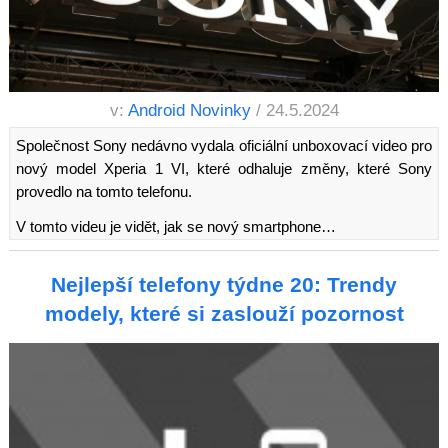
v:
Android Novinky
/ 24.5.2024
Společnost Sony nedávno vydala oficiální unboxovací video pro
nový model Xperia 1 VI, které odhaluje změny, které Sony
provedlo na tomto telefonu.
V tomto videu je vidět, jak se nový smartphone…
Nejlepší telefony týdne 20: Trendy
modely, které si zaslouží pozornost