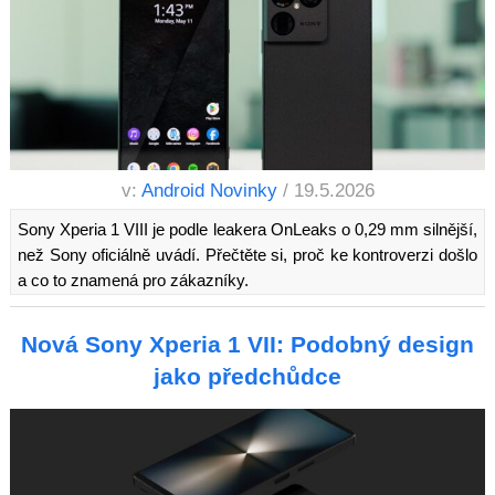
v:
Android Novinky
/ 19.5.2026
Sony Xperia 1 VIII je podle leakera OnLeaks o 0,29 mm silnější,
než Sony oficiálně uvádí. Přečtěte si, proč ke kontroverzi došlo
a co to znamená pro zákazníky.
Nová Sony Xperia 1 VII: Podobný design
jako předchůdce