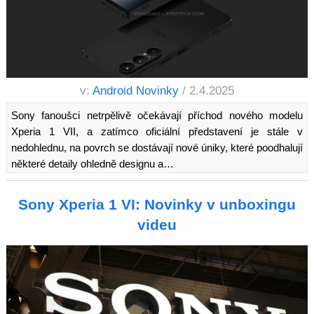
v:
Android Novinky
/ 2.4.2025
Sony fanoušci netrpělivě očekávají příchod nového modelu
Xperia 1 VII, a zatímco oficiální představení je stále v
nedohlednu, na povrch se dostávají nové úniky, které poodhalují
některé detaily ohledně designu a…
Sony Xperia 1 VI: Novinky v unboxingu
videu