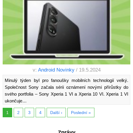
v:
Android Novinky
/ 19.5.2024
Minulý týden byl pro fanoušky mobilních technologií velký.
Společnost Sony začala sérii oznámení novými přírůstky do
svého portfolia – Sony Xperia 1 VI a Xperia 10 VI. Xperia 1 VI
ukončuje…
1
2
3
4
Další ›
Poslední »
Zprávy