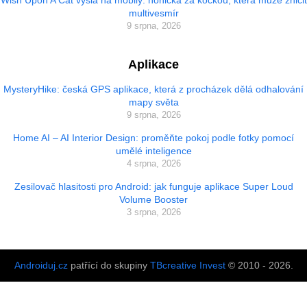
Wish Upon A Cat vyšla na mobily: honička za kočkou, která může zničit
multivesmír
9 srpna, 2026
Aplikace
MysteryHike: česká GPS aplikace, která z procházek dělá odhalování
mapy světa
9 srpna, 2026
Home AI – AI Interior Design: proměňte pokoj podle fotky pomocí
umělé inteligence
4 srpna, 2026
Zesilovač hlasitosti pro Android: jak funguje aplikace Super Loud
Volume Booster
3 srpna, 2026
Androiduj.cz
patřící do skupiny
TBcreative Invest
© 2010 - 2026.