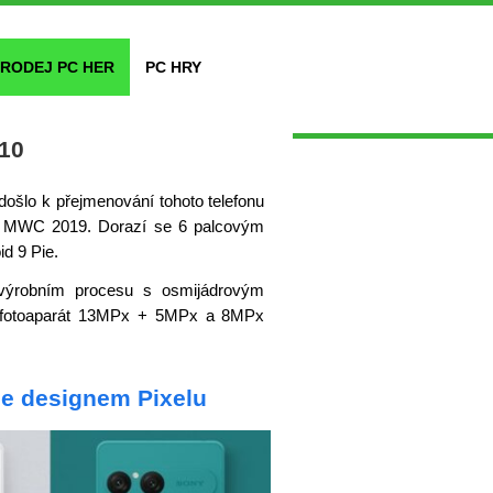
RODEJ PC HER
PC HRY
 10
 došlo k přejmenování tohoto telefonu
 na MWC 2019. Dorazí se 6 palcovým
d 9 Pie.
ýrobním procesu s osmijádrovým
í fotoaparát 13MPx + 5MPx a 8MPx
uje designem Pixelu