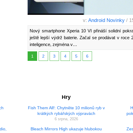
v:
Android Novinky
/ 1
Nový smartphone Xperia 10 VI přináší solidní pokr
ještě lepší výdrž baterie. Začal se prodávat v roce
inteligence, zejména v…
1
2
3
4
5
6
Hry
ch
Fish Them All!: Chytněte 10 milionů ryb v
H
krátkých rybářských výpravách
pok
6 srpna, 2026
dio,
Bleach Mirrors High ukazuje hlubokou
Zes