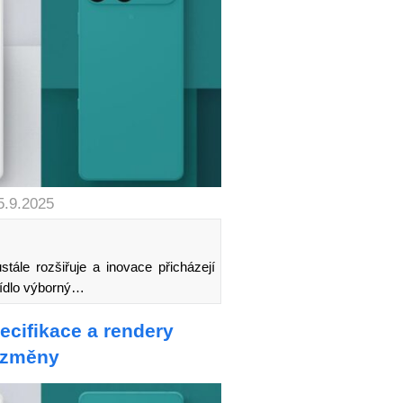
5.9.2025
tále rozšiřuje a inovace přicházejí
bídlo výborný…
pecifikace a rendery
í změny