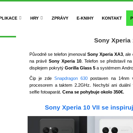
PLIKACE
HRY
ZPRÁVY
E-KNIHY
KONTAKT
P
Sony Xperia
Původně se telefon jmenoval
Sony Xperia XA3
, ale
na právě
Sony Xperia 10
. Telefon se představil
displejem pokrytý
Gorilla Glass 5
a systémem Androi
Čip je zde
Snapdragon 630
postaven na 14nm v
procesorem a taktem 2.2GHz. Nechybí ani duáln
selfie fotoaparát.
Cena se pohybuje okolo 350€.
Sony Xperia 10 VII se inspir