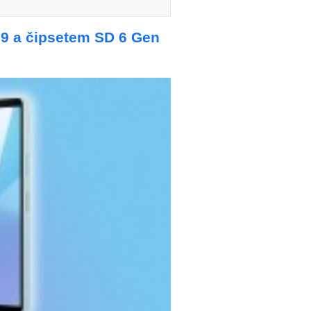
:9 a čipsetem SD 6 Gen