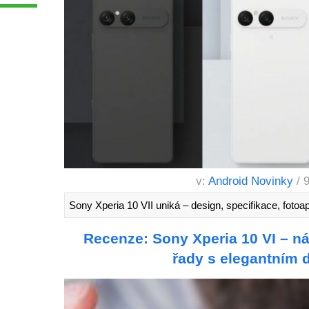
v:
Android Novinky
/ 
Sony Xperia 10 VII uniká – design, specifikace, fotoa
Recenze: Sony Xperia 10 VI – ná
řady s elegantním