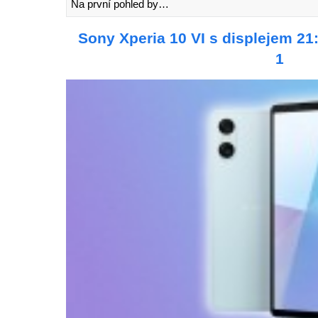
Na první pohled by…
Sony Xperia 10 VI s displejem 21
1