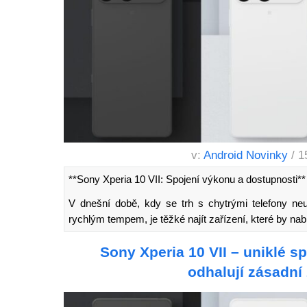
v:
Android Novinky
/ 1
**Sony Xperia 10 VII: Spojení výkonu a dostupnosti**
V dnešní době, kdy se trh s chytrými telefony neus
rychlým tempem, je těžké najít zařízení, které by na
Sony Xperia 10 VII – uniklé s
odhalují zásadn