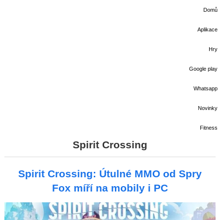
Domů
Aplikace
Hry
Google play
Whatsapp
Novinky
Fitness
Spirit Crossing
Spirit Crossing: Útulné MMO od Spry
Fox míří na mobily i PC