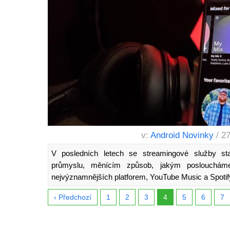
v:
Android Novinky
/ 2
V posledních letech se streamingové služby s
průmyslu, měnícím způsob, jakým poslouchám
nejvýznamnějších platforem, YouTube Music a Spotif
‹ Předchozí
1
2
3
4
5
6
7