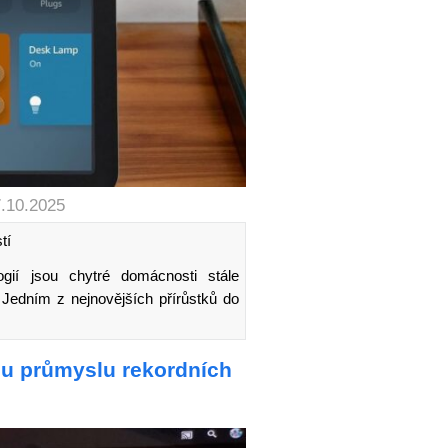
7.10.2025
tí
gií jsou chytré domácnosti stále
. Jedním z nejnovějších přírůstků do
mu průmyslu rekordních