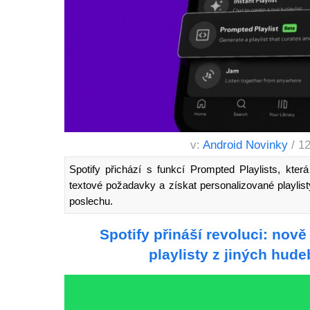
v:
Android Novinky
/ 1
Spotify přichází s funkcí Prompted Playlists, kte
textové požadavky a získat personalizované playlisty
poslechu.
Spotify přináší revoluci: nov
playlisty z jiných hud