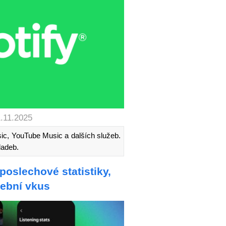
1.11.2025
sic, YouTube Music a dalších služeb.
ladeb.
poslechové statistiky,
dební vkus