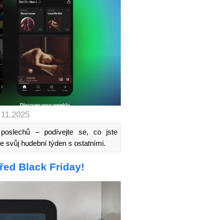
.11.2025
 poslechů – podívejte se, co jste
jte svůj hudební týden s ostatními.
ed Black Friday!