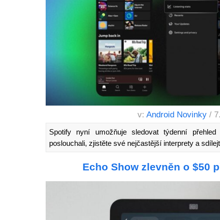
v:
Android Novinky
/ 7
Spotify nyní umožňuje sledovat týdenní přehled
poslouchali, zjistěte své nejčastější interprety a sdíle
Echo Show zlevněn o $50 př