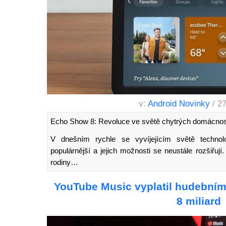
v:
Android Novinky
/ 2
Echo Show 8: Revoluce ve světě chytrých domácnos
V dnešním rychle se vyvíjejícím světě technolo
populárnější a jejich možnosti se neustále rozšiřují
rodiny…
YouTube Music vyplatil hudební
8 miliard