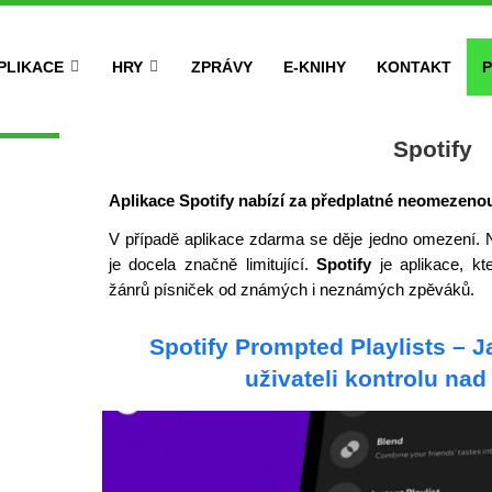
PLIKACE
HRY
ZPRÁVY
E-KNIHY
KONTAKT
P
Spotify
Aplikace Spotify nabízí za předplatné neomezeno
V případě aplikace zdarma se děje jedno omezení. 
je docela značně limitující.
Spotify
je aplikace, k
žánrů písniček od známých i neznámých zpěváků.
Spotify Prompted Playlists – 
uživateli kontrolu na