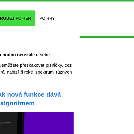
RODEJ PC HER
PC HRY
u hudbu neustále u sebe.
Nemůžete přeskakovat písničky, což
terá nabízí široké spektrum různých
Jak nová funkce dává
d algoritmem