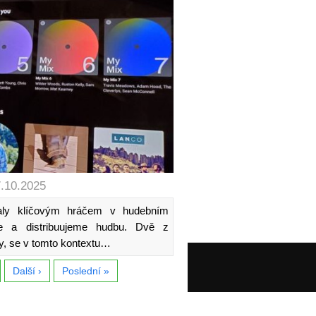
7.10.2025
taly klíčovým hráčem v hudebním
e a distribuujeme hudbu. Dvě z
y, se v tomto kontextu…
Další ›
Poslední »