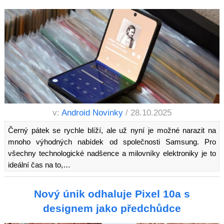
v:
Android Novinky
/ 28.10.2025
Černý pátek se rychle blíží, ale už nyní je možné narazit na
mnoho výhodných nabídek od společnosti Samsung. Pro
všechny technologické nadšence a milovníky elektroniky je to
ideální čas na to,…
Nový únik odhaluje Pixel 10a s
designem jako předchůdce