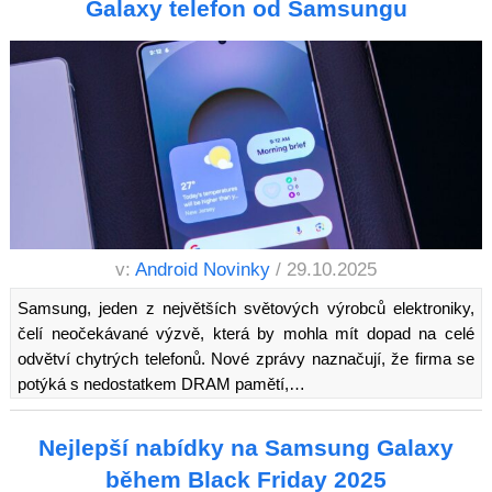
Galaxy telefon od Samsungu
v:
Android Novinky
/ 29.10.2025
Samsung, jeden z největších světových výrobců elektroniky,
čelí neočekávané výzvě, která by mohla mít dopad na celé
odvětví chytrých telefonů. Nové zprávy naznačují, že firma se
potýká s nedostatkem DRAM pamětí,…
Nejlepší nabídky na Samsung Galaxy
během Black Friday 2025