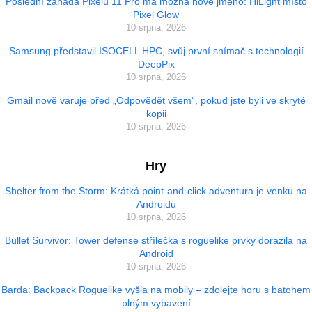
Poslední záhada Pixelu 11 Pro má možná nové jméno: HiLight místo
Pixel Glow
10 srpna, 2026
Samsung představil ISOCELL HPC, svůj první snímač s technologií
DeepPix
10 srpna, 2026
Gmail nově varuje před „Odpovědět všem“, pokud jste byli ve skryté
kopii
10 srpna, 2026
Hry
Shelter from the Storm: Krátká point-and-click adventura je venku na
Androidu
10 srpna, 2026
Bullet Survivor: Tower defense střílečka s roguelike prvky dorazila na
Android
10 srpna, 2026
Barda: Backpack Roguelike vyšla na mobily – zdolejte horu s batohem
plným vybavení