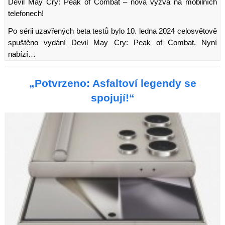
Devil May Cry: Peak of Combat – nová výzva na mobilních
telefonech!
Po sérii uzavřených beta testů bylo 10. ledna 2024 celosvětově
spuštěno vydání Devil May Cry: Peak of Combat. Nyní
nabízí…
„Potvrzeno: Asfaltoví legendy se
spojují!“