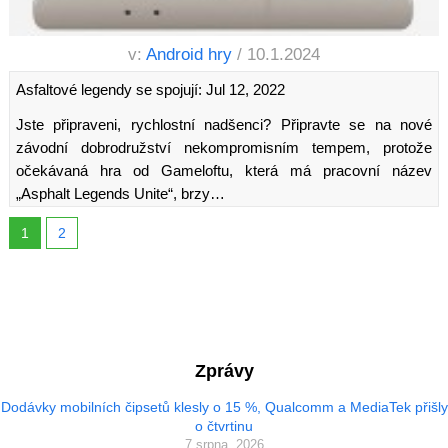
v:
Android hry
/ 10.1.2024
Asfaltové legendy se spojují: Jul 12, 2022
Jste připraveni, rychlostní nadšenci? Připravte se na nové
závodní dobrodružství nekompromisním tempem, protože
očekávaná hra od Gameloftu, která má pracovní název
„Asphalt Legends Unite“, brzy…
1
2
Zprávy
Dodávky mobilních čipsetů klesly o 15 %, Qualcomm a MediaTek přišly
o čtvrtinu
7 srpna, 2026