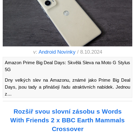
v:
Android Novinky
/ 8.10.2024
Amazon Prime Big Deal Days: Skvělá Sleva na Moto G Stylus
5G
Dny velkých slev na Amazonu, známé jako Prime Big Deal
Days, jsou tady a přinášejí řadu atraktivních nabídek. Jednou
z…
Rozšiř svou slovní zásobu s Words
With Friends 2 x BBC Earth Mammals
Crossover