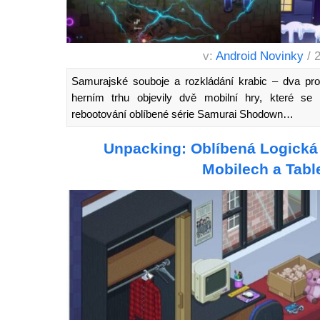
v:
Android Novinky
/ 
Samurajské souboje a rozkládání krabic – dva pro
herním trhu objevily dvě mobilní hry, které se 
rebootování oblíbené série Samurai Shodown…
Unpacking: Oblíbená Logická 
Mobilech a Tabl