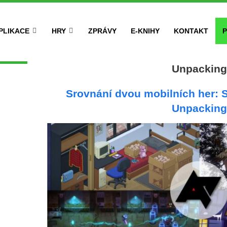
PLIKACE
HRY
ZPRÁVY
E-KNIHY
KONTAKT
P
Unpackin
Srovnání dvou mobilních her:
Unpackin