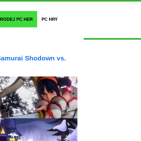
RODEJ PC HER
PC HRY
g
 Samurai Shodown vs.
g