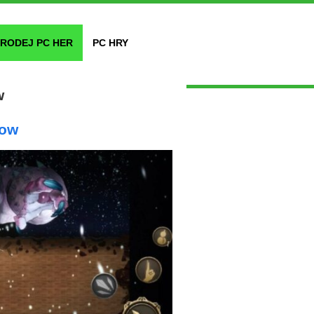
RODEJ PC HER
PC HRY
w
now