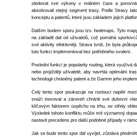
sledovat své výkony v reálném čase a porovnáva
absolvovali stejný segment trasy. Podle Stravy tato
konceptu a patentů, které jsou základem jejich platfo
Dalším bodem sporu jsou tzv. heatmaps. Tyto mapy vi
na základě dat od uživatelů, což pomáhá sportovc
své aktivity efektivněji. Strava tvrdí, že byla průk
tuto funkci implementoval bez potřebného svolení.
Poslední funkcí je popularity routing, která využívá d
nebo projíždějí uživatelé, aby navrhla optimální tra
technologii chráněný patent a že Garmin jeho impleme
Celý tento spor poukazuje na rostoucí napětí mezi
snaží inovovat a zároveň chránit své duševní vlas
klíčovým faktorem úspěchu na trhu, se střety ohledn
Výsledek tohoto konfliktu může mít významný dopa
nastavit precedens pro další podobné případy v rám
Jak se bude tento spor dál vyvíjet, zůstává předmě