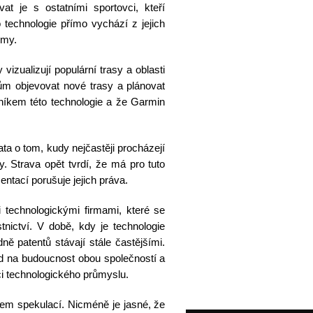
t je s ostatními sportovci, kteří
 technologie přímo vychází z jejich
rmy.
zualizují populární trasy a oblasti
ům objevovat nové trasy a plánovat
opníkem této technologie a že Garmin
ata o tom, kudy nejčastěji procházejí
sy. Strava opět tvrdí, že má pro tuto
ntací porušuje jejich práva.
 technologickými firmami, které se
tnictví. V době, kdy je technologie
ě patentů stávají stále častějšími.
d na budoucnost obou společností a
ci technologického průmyslu.
tem spekulací. Nicméně je jasné, že