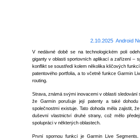
2.10.2025
Android N
V nedávné době se na technologickém poli od
giganty v oblasti sportovních aplikací a zařízení –
konflikt se soustředí kolem několika klíčových funkcí, 
patentového portfolia, a to včetně funkce Garmin L
routing.
Strava, známá svými inovacemi v oblasti sledování sp
že Garmin porušuje její patenty a také dohod
společnostmi existuje. Tato dohoda měla zajistit, ž
duševní vlastnictví druhé strany, což mělo předej
spolupráci v některých oblastech.
První spornou funkcí je Garmin Live Segments.