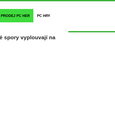
PRODEJ PC HER
PC HRY
é spory vyplouvají na