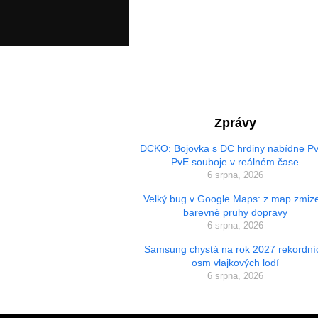
Zprávy
DCKO: Bojovka s DC hrdiny nabídne Pv
PvE souboje v reálném čase
6 srpna, 2026
Velký bug v Google Maps: z map zmize
barevné pruhy dopravy
6 srpna, 2026
Samsung chystá na rok 2027 rekordní
osm vlajkových lodí
6 srpna, 2026