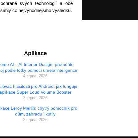
ochraně svých technologií a obě
osáhly co nejvýhodnějšího výsledku.
Aplikace
ome AI – AI Interior Design: proměňte
oj podle fotky pomocí umělé inteligence
4 srpna, 2026
ilovač hlasitosti pro Android: jak funguje
aplikace Super Loud Volume Booster
3 srpna, 2026
ikace Leroy Merlin: chytrý pomocník pro
dům, zahradu i kutily
2 srpna, 2026