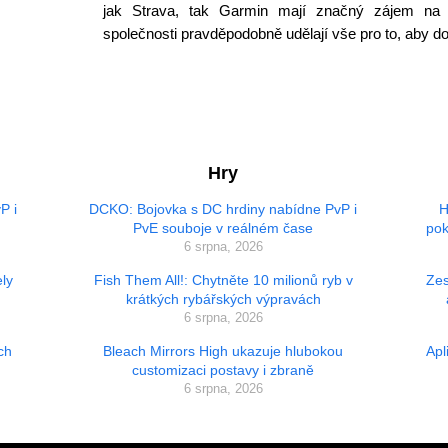
jak Strava, tak Garmin mají značný zájem na 
společnosti pravděpodobně udělají vše pro to, aby d
Hry
P i
DCKO: Bojovka s DC hrdiny nabídne PvP i
H
PvE souboje v reálném čase
pok
6 srpna, 2026
ly
Fish Them All!: Chytněte 10 milionů ryb v
Zes
krátkých rybářských výpravách
6 srpna, 2026
ch
Bleach Mirrors High ukazuje hlubokou
Apl
customizaci postavy i zbraně
6 srpna, 2026