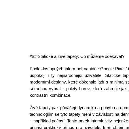
### Statické a živé tapety: Co můžeme očekávat?
Podle dostupných informací nabídne Google Pixel 10 
uspokojí i ty nejnáročnější uživatele. Statické ta
moderními designy, které dokonale ladí s minimalis
si mohou vybrat z palety barev, která zahrnuje jak 
kontrastní kombinace.
Živé tapety pak přinášejí dynamiku a pohyb na do
technologiím se tyto tapety mění v závislosti na de
– například počasí. Tento prvek interaktivity nejenže 
přináší praktický přínos pro uživatele, kteří chtějí