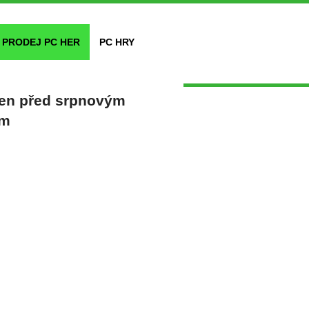
PRODEJ PC HER
PC HRY
len před srpnovým
ím