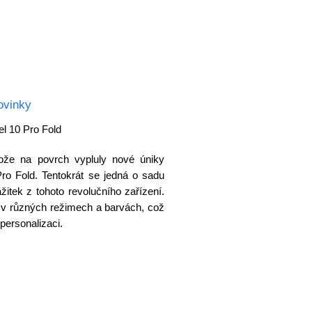
ovinky
el 10 Pro Fold
tože na povrch vypluly nové úniky
ro Fold. Tentokrát se jedná o sadu
ážitek z tohoto revolučního zařízení.
y v různých režimech a barvách, což
personalizaci.