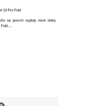
el 10 Pro Fold
tože na povrch vypluly nové úniky
o Fold….