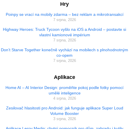
Hry
Poinpy se vrací na mobily zdarma – bez reklam a mikrotransakcí
7 srpna, 2026
Highway Heroes: Truck Tycoon vyšlo na iOS a Android – postavte si
vlastní kamionové impérium
7 srpna, 2026
Don’t Starve Together konečně vychází na mobilech s plnohodnotným
co-opem
7 srpna, 2026
Aplikace
Home AI – AI Interior Design: proměňte pokoj podle fotky pomocí
umělé inteligence
4 srpna, 2026
Zesilovač hlasitosti pro Android: jak funguje aplikace Super Loud
Volume Booster
3 srpna, 2026
Aplikace Leroy Merlin: chytrý pomocník pro dům, zahradu i kutily