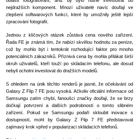
oblasti fotografování, aniž by bylo nutné investovat do
nejdražších komponent. Mnozí uživatelé navíc doufají ve
zlepšení softwarových funkcí, které by umožnily ještě lepší
zpracování fotografií.
Jednou z klíčových otázek zůstává cena nového zařízení.
Řada FE je známá tím, že nabízí skvělou hodnotu za peníze,
což by mohlo být i tentokrát rozhodující faktor pro mnoho
potenciálních zákazníků. Příznivá cena by mohla přilákat širší
okruh uživatelů, kteří touží po skládacím telefonu, ale dosud
nebyli ochotni investovat do dražších modelů.
S ohledem na únik těchto renderů je jasné, že očekávání od
Galaxy Z Flip 7 FE jsou vysoká. Ačkoliv oficiální informace od
Samsungu zatím chybí, fanoušci značky doufají, že se brzy
dočkají potvrzení a dalších podrobností o tomto slibném
zařízení. Pokud se Samsungu podaří skloubit inovace s
dostupností, mohl by Galaxy Z Flip 7 FE představovat
zajímavý krok vpřed v popularizaci skládacích telefonů.