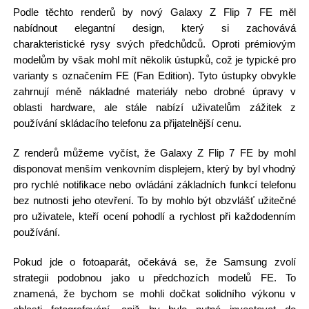
Podle těchto renderů by nový Galaxy Z Flip 7 FE měl
nabídnout elegantní design, který si zachovává
charakteristické rysy svých předchůdců. Oproti prémiovým
modelům by však mohl mít několik ústupků, což je typické pro
varianty s označením FE (Fan Edition). Tyto ústupky obvykle
zahrnují méně nákladné materiály nebo drobné úpravy v
oblasti hardware, ale stále nabízí uživatelům zážitek z
používání skládacího telefonu za přijatelnější cenu.
Z renderů můžeme vyčíst, že Galaxy Z Flip 7 FE by mohl
disponovat menším venkovním displejem, který by byl vhodný
pro rychlé notifikace nebo ovládání základních funkcí telefonu
bez nutnosti jeho otevření. To by mohlo být obzvlášť užitečné
pro uživatele, kteří ocení pohodlí a rychlost při každodenním
používání.
Pokud jde o fotoaparát, očekává se, že Samsung zvolí
strategii podobnou jako u předchozích modelů FE. To
znamená, že bychom se mohli dočkat solidního výkonu v