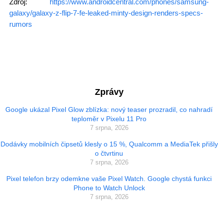
Zdroj:
https://www.androidcentral.com/phones/samsung-
galaxy/galaxy-z-flip-7-fe-leaked-minty-design-renders-specs-
rumors
Zprávy
Google ukázal Pixel Glow zblízka: nový teaser prozradil, co nahradí
teploměr v Pixelu 11 Pro
7 srpna, 2026
Dodávky mobilních čipsetů klesly o 15 %, Qualcomm a MediaTek přišly
o čtvrtinu
7 srpna, 2026
Pixel telefon brzy odemkne vaše Pixel Watch. Google chystá funkci
Phone to Watch Unlock
7 srpna, 2026