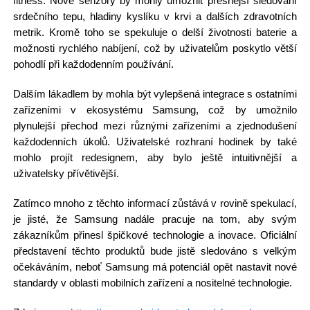
fitness. Nové senzory by mohly umožnit přesnější sledování
srdečního tepu, hladiny kyslíku v krvi a dalších zdravotních
metrik. Kromě toho se spekuluje o delší životnosti baterie a
možnosti rychlého nabíjení, což by uživatelům poskytlo větší
pohodlí při každodenním používání.
Dalším lákadlem by mohla být vylepšená integrace s ostatními
zařízeními v ekosystému Samsung, což by umožnilo
plynulejší přechod mezi různými zařízeními a zjednodušení
každodenních úkolů. Uživatelské rozhraní hodinek by také
mohlo projít redesignem, aby bylo ještě intuitivnější a
uživatelsky přívětivější.
Zatímco mnoho z těchto informací zůstává v rovině spekulací,
je jisté, že Samsung nadále pracuje na tom, aby svým
zákazníkům přinesl špičkové technologie a inovace. Oficiální
představení těchto produktů bude jistě sledováno s velkým
očekáváním, neboť Samsung má potenciál opět nastavit nové
standardy v oblasti mobilních zařízení a nositelné technologie.