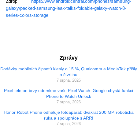
Zdroj:
https://www.androidcentral.com/phones/samsung-
galaxy/packed-samsung-leak-talks-foldable-galaxy-watch-8-
series-colors-storage
Zprávy
Dodávky mobilních čipsetů klesly o 15 %, Qualcomm a MediaTek přišly
o čtvrtinu
7 srpna, 2026
Pixel telefon brzy odemkne vaše Pixel Watch. Google chystá funkci
Phone to Watch Unlock
7 srpna, 2026
Honor Robot Phone odhaluje fotoaparát: dvakrát 200 MP, robotická
ruka a spolupráce s ARRI
7 srpna, 2026