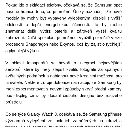
Pokud jde o skládací telefony, očekává se, že Samsung opět
posune hranice toho, co je možné. Úniky naznačují, že nové
modely by mohly být vybaveny vylepšenými displeji s vyšší
odolností a lepší energetickou účinností. To by mohlo
znamenat delší výdrž baterie a zároveň vyšší kvalitu
zobrazení. Další spekulací je možnost využití pokročilé verze
procesoru Snapdragon nebo Exynos, což by zajistilo rychlejší
a plynulejší výkon.
V oblasti fotoaparátů se hovoří o integraci nejnovějších
senzorů, které by měly zlepšit kvalitu fotografií za špatných
světelných podmínek a nabídnout nové kreativní možnosti pro
uživatele. Některé zdroje dokonce naznačují, že Samsung by
mohl experimentovat s novými způsoby skrytí přední kamery
pod displej, čímž by dosáhl čistšího designu bez rušivého
průstřelu.
Co se týče Galaxy Watch 8, očekává se, že Samsung přinese
významná vylepšení ve funkcích zaměřených na zdraví a