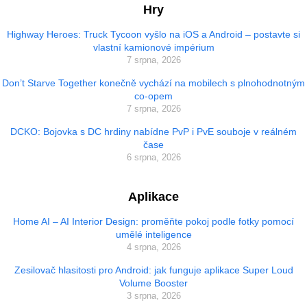
Hry
Highway Heroes: Truck Tycoon vyšlo na iOS a Android – postavte si
vlastní kamionové impérium
7 srpna, 2026
Don’t Starve Together konečně vychází na mobilech s plnohodnotným
co-opem
7 srpna, 2026
DCKO: Bojovka s DC hrdiny nabídne PvP i PvE souboje v reálném
čase
6 srpna, 2026
Aplikace
Home AI – AI Interior Design: proměňte pokoj podle fotky pomocí
umělé inteligence
4 srpna, 2026
Zesilovač hlasitosti pro Android: jak funguje aplikace Super Loud
Volume Booster
3 srpna, 2026