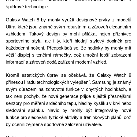
špičkové technologie.
Galaxy Watch 8 by mohly využít designové prvky z modelů
Ultra, které jsou známé svým robustním a zároveň elegantním
vzhledem. Takový design by mohl přilákat nejen příznivce
sportovního stylu, ale i ty, kteří hledají stylový doplněk pro
každodenní nošení. Předpokládá se, že hodinky by mohly mít
větší displej s tenčími rámečky, což umožní lepší zobrazení
informací a zároveň dodá zařízení moderní vzhled.
Kromě estetických úprav se očekává, že Galaxy Watch 8
přinesou i řadu technologických vylepšení. Samsung je známý
svým důrazem na zdravotní funkce v chytrých hodinkách, a
tak není pochyb, že nová generace přijde s ještě přesnějšími
senzory pro měření srdečního tepu, hladiny kyslíku v krvi nebo
sledování spánku. Navíc by mohly být integrovány nové
funkce pro sledování fyzické aktivity a tréninkových plánů, což
by ocenili zejména sportovně založení uživatelé.