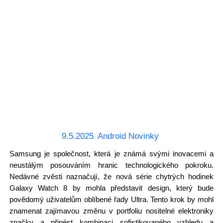
9.5.2025
Android Novinky
Samsung je společnost, která je známá svými inovacemi a
neustálým posouváním hranic technologického pokroku.
Nedávné zvěsti naznačují, že nová série chytrých hodinek
Galaxy Watch 8 by mohla představit design, který bude
povědomý uživatelům oblíbené řady Ultra. Tento krok by mohl
znamenat zajímavou změnu v portfoliu nositelné elektroniky
značky a přinést kombinaci sofistikovaného vzhledu a