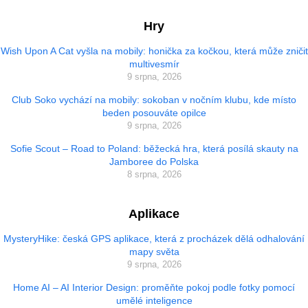
Hry
Wish Upon A Cat vyšla na mobily: honička za kočkou, která může zničit
multivesmír
9 srpna, 2026
Club Soko vychází na mobily: sokoban v nočním klubu, kde místo
beden posouváte opilce
9 srpna, 2026
Sofie Scout – Road to Poland: běžecká hra, která posílá skauty na
Jamboree do Polska
8 srpna, 2026
Aplikace
MysteryHike: česká GPS aplikace, která z procházek dělá odhalování
mapy světa
9 srpna, 2026
Home AI – AI Interior Design: proměňte pokoj podle fotky pomocí
umělé inteligence