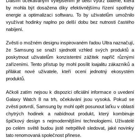
Dalším očekávaným vylepšením je delší výdrž baterie, která
by mohla být dosažena díky efektivnějšímu řízení spotřeby
energie a optimalizaci softwaru. To by uživatelům umožnilo
využívat hodinky naplno po delší dobu bez nutnosti častého
nabíjení.
Zvěsti o možném designu inspirovaném řadou Ultra naznačují,
že Samsung se snaží sjednotit vzhled svých produktů a
poskytnout uživatelům konzistentní zážitek napříč různými
zařízeními. Tento přístup by mohl posílit loajalitu zákazníků a
přilákat nové uživatele, kteří ocení jednotný ekosystém
produktů.
Ačkoli zatím nejsou k dispozici oficiální informace o uvedení
Galaxy Watch 8 na trh, očekávání jsou vysoká. Pokud se
zvěsti potvrdí, Samsung by mohl opět posunout laťku v oblasti
chytrých hodinek a nabídnout produkt, který kombinuje
špičkový design s nejmodernějšími technologiemi. Uživatelé
po celém světě budou jistě netrpělivě sledovat, jaké novinky
tato renomovaná společnost přinese.