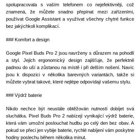
spolupracovala s vaším telefonem co nejefektivněji, což
znamená, že můžete snadno přepínat mezi zařízeními,
používat Google Assistant a využívat všechny chytré funkce
bez jakýchkoli komplikací.
### Komfort a design
Google Pixel Buds Pro 2 jsou navrženy s důrazem na pohodlí
a styl. Jejich ergonomický design zajišťuje, že perfektně
padnou do uší a zůstanou na místě i při delším nošení. Navíc
jsou k dispozici v několika barevných variantách, takže si
můžete vybrat takové, které nejlépe odpovídají vašemu stylu.
### Výdrž baterie
Nikdo nechce být neustále obtěžován nutností dobíjet svá
sluchátka. Pixel Buds Pro 2 nabízejí vynikající výdrž baterie,
která vám umožní poslouchat hudbu po celý den bez obav. A
pokud se přeci jen vybije baterie, rychlé nabíjení vám poskytne
hodiny poslechu během několika minut.