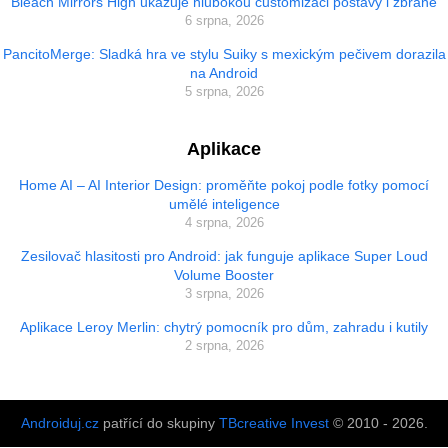
Bleach Mirrors High ukazuje hlubokou customizaci postavy i zbraně
6 srpna, 2026
PancitoMerge: Sladká hra ve stylu Suiky s mexickým pečivem dorazila
na Android
5 srpna, 2026
Aplikace
Home AI – AI Interior Design: proměňte pokoj podle fotky pomocí
umělé inteligence
4 srpna, 2026
Zesilovač hlasitosti pro Android: jak funguje aplikace Super Loud
Volume Booster
3 srpna, 2026
Aplikace Leroy Merlin: chytrý pomocník pro dům, zahradu i kutily
2 srpna, 2026
Androiduj.cz
patřící do skupiny
TBcreative Invest
© 2010 - 2026.