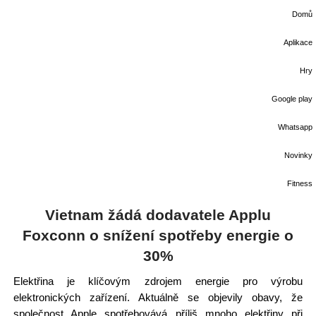
Domů
Aplikace
Hry
Google play
Whatsapp
Novinky
Fitness
Vietnam žádá dodavatele Applu
Foxconn o snížení spotřeby energie o
30%
Elektřina je klíčovým zdrojem energie pro výrobu
elektronických zařízení. Aktuálně se objevily obavy, že
společnost Apple spotřebovává příliš mnoho elektřiny při