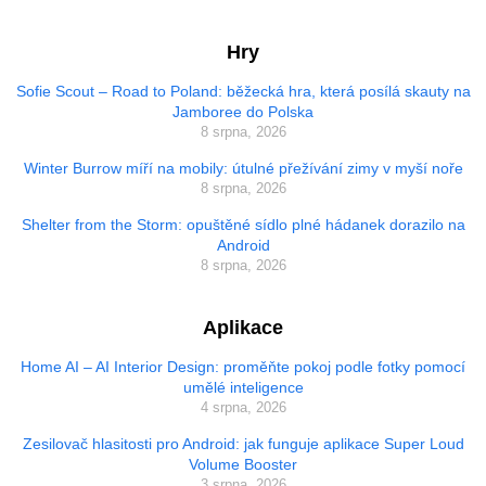
Hry
Sofie Scout – Road to Poland: běžecká hra, která posílá skauty na
Jamboree do Polska
8 srpna, 2026
Winter Burrow míří na mobily: útulné přežívání zimy v myší noře
8 srpna, 2026
Shelter from the Storm: opuštěné sídlo plné hádanek dorazilo na
Android
8 srpna, 2026
Aplikace
Home AI – AI Interior Design: proměňte pokoj podle fotky pomocí
umělé inteligence
4 srpna, 2026
Zesilovač hlasitosti pro Android: jak funguje aplikace Super Loud
Volume Booster
3 srpna, 2026