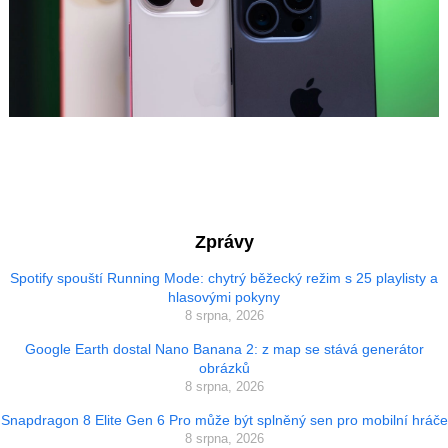
Zprávy
Spotify spouští Running Mode: chytrý běžecký režim s 25 playlisty a
hlasovými pokyny
8 srpna, 2026
Google Earth dostal Nano Banana 2: z map se stává generátor
obrázků
8 srpna, 2026
Snapdragon 8 Elite Gen 6 Pro může být splněný sen pro mobilní hráče
8 srpna, 2026