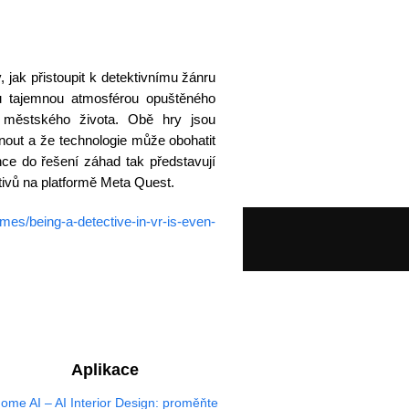
 jak přistoupit k detektivnímu žánru
vou tajemnou atmosférou opuštěného
 městského života. Obě hry jsou
nout a že technologie může obohatit
ce do řešení záhad tak představují
tivů na platformě Meta Quest.
mes/being-a-detective-in-vr-is-even-
Aplikace
ome AI – AI Interior Design: proměňte