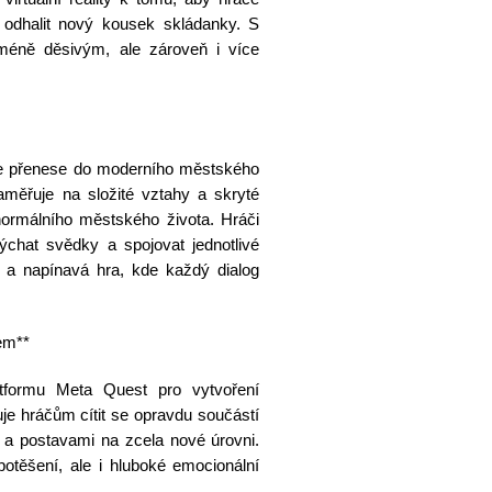
odhalit nový kousek skládanky. S
éně děsivým, ale zároveň i více
áče přenese do moderního městského
zaměřuje na složité vztahy a skryté
normálního městského života. Hráči
chat svědky a spojovat jednotlivé
á a napínavá hra, kde každý dialog
em**
atformu Meta Quest pro vytvoření
ňuje hráčům cítit se opravdu součástí
 a postavami na zcela nové úrovni.
potěšení, ale i hluboké emocionální