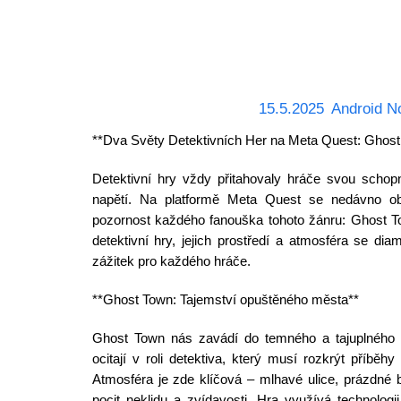
15.5.2025
Android N
**Dva Světy Detektivních Her na Meta Quest: Ghost
Detektivní hry vždy přitahovaly hráče svou schop
napětí. Na platformě Meta Quest se nedávno obj
pozornost každého fanouška tohoto žánru: Ghost To
detektivní hry, jejich prostředí a atmosféra se diam
zážitek pro každého hráče.
**Ghost Town: Tajemství opuštěného města**
Ghost Town nás zavádí do temného a tajuplného 
ocitají v roli detektiva, který musí rozkrýt příběhy
Atmosféra je zde klíčová – mlhavé ulice, prázdné 
pocit neklidu a zvídavosti. Hra využívá technologii