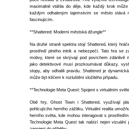
maximálně vtáhla do děje, kde každý krok může 
každým odhaleným tajemstvím se město stává m
fascinujícím.
**Shattered: Moderní městská džungle**
Na druhé straně spektra stojí Shattered, který hr
prostředí plného intrik a nebezpečí. Tato hra se 
motivy, které se skrývají pod povrchem zdánlivě 
jako detektivové musí prozkoumávat důkazy, vyslý
stopy, aby odhalili pravdu. Shattered je dynamick
může být klíčem k rozluštění složitého případu.
**Technologie Meta Quest: Spojení s virtuálním svět
Obě hry, Ghost Town i Shattered, využívají pl
pohlcujícího herního zážitku. Virtuální realita umož
herního světa, kde mohou interagovat s prostředím
Technologie Meta Quest tak nabízí nejen vizuální 
zapojení do příběhu.