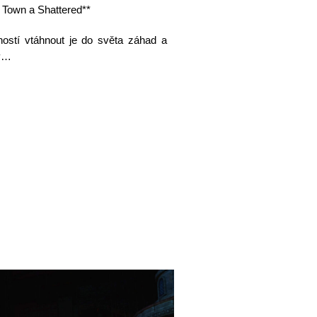
 Town a Shattered**
ností vtáhnout je do světa záhad a
ly…