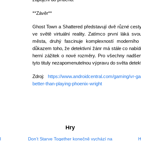
**Závěr**
Ghost Town a Shattered představují dvě různé cesty,
ve světě virtuální reality. Zatímco první láká s
města, druhý fascinuje komplexností moderního
důkazem toho, že detektivní žánr má stále co nabíd
herní zážitek o nové rozměry. Pro všechny nadšen
tyto tituly nezapomenutelnou výpravu do světa detek
Zdroj:
https://www.androidcentral.com/gaming/vr-ga
better-than-playing-phoenix-wright
Hry
l
Don’t Starve Together konečně vychází na
H