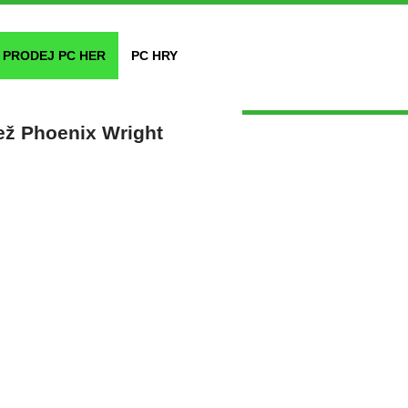
PRODEJ PC HER
PC HRY
než Phoenix Wright