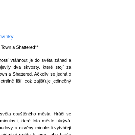
ovinky
 Town a Shattered**
ností vtáhnout je do světa záhad a
evily dva skvosty, které stojí za
wn a Shattered. Ačkoliv se jedná o
etrálně liší, což zajišťuje jedinečný
světa opuštěného města. Hráči se
 minulosti, které toto město ukrývá.
budovy a ozvěny minulosti vytvářejí
 virtuální reality k tomu, aby hráče