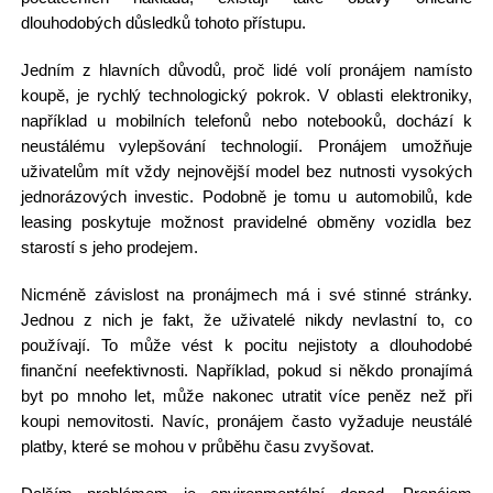
dlouhodobých důsledků tohoto přístupu.
Jedním z hlavních důvodů, proč lidé volí pronájem namísto
koupě, je rychlý technologický pokrok. V oblasti elektroniky,
například u mobilních telefonů nebo notebooků, dochází k
neustálému vylepšování technologií. Pronájem umožňuje
uživatelům mít vždy nejnovější model bez nutnosti vysokých
jednorázových investic. Podobně je tomu u automobilů, kde
leasing poskytuje možnost pravidelné obměny vozidla bez
starostí s jeho prodejem.
Nicméně závislost na pronájmech má i své stinné stránky.
Jednou z nich je fakt, že uživatelé nikdy nevlastní to, co
používají. To může vést k pocitu nejistoty a dlouhodobé
finanční neefektivnosti. Například, pokud si někdo pronajímá
byt po mnoho let, může nakonec utratit více peněz než při
koupi nemovitosti. Navíc, pronájem často vyžaduje neustálé
platby, které se mohou v průběhu času zvyšovat.