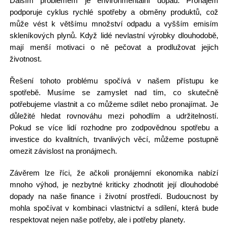
Dalším problémem je environmentální dopad. Pronájem
podporuje cyklus rychlé spotřeby a obměny produktů, což
může vést k většímu množství odpadu a vyšším emisím
skleníkových plynů. Když lidé nevlastní výrobky dlouhodobě,
mají menší motivaci o ně pečovat a prodlužovat jejich
životnost.
Řešení tohoto problému spočívá v našem přístupu ke
spotřebě. Musíme se zamyslet nad tím, co skutečně
potřebujeme vlastnit a co můžeme sdílet nebo pronajímat. Je
důležité hledat rovnováhu mezi pohodlím a udržitelností.
Pokud se více lidí rozhodne pro zodpovědnou spotřebu a
investice do kvalitních, trvanlivých věcí, můžeme postupně
omezit závislost na pronájmech.
Závěrem lze říci, že ačkoli pronájemní ekonomika nabízí
mnoho výhod, je nezbytné kriticky zhodnotit její dlouhodobé
dopady na naše finance i životní prostředí. Budoucnost by
mohla spočívat v kombinaci vlastnictví a sdílení, která bude
respektovat nejen naše potřeby, ale i potřeby planety.