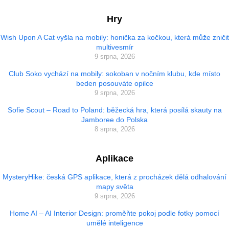
Hry
Wish Upon A Cat vyšla na mobily: honička za kočkou, která může zničit
multivesmír
9 srpna, 2026
Club Soko vychází na mobily: sokoban v nočním klubu, kde místo
beden posouváte opilce
9 srpna, 2026
Sofie Scout – Road to Poland: běžecká hra, která posílá skauty na
Jamboree do Polska
8 srpna, 2026
Aplikace
MysteryHike: česká GPS aplikace, která z procházek dělá odhalování
mapy světa
9 srpna, 2026
Home AI – AI Interior Design: proměňte pokoj podle fotky pomocí
umělé inteligence