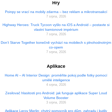
Hry
Poinpy se vrací na mobily zdarma – bez reklam a mikrotransakcí
7 srpna, 2026
Highway Heroes: Truck Tycoon vyšlo na iOS a Android – postavte si
vlastní kamionové impérium
7 srpna, 2026
Don’t Starve Together konečně vychází na mobilech s plnohodnotným
co-opem
7 srpna, 2026
Aplikace
Home AI – AI Interior Design: proměňte pokoj podle fotky pomocí
umělé inteligence
4 srpna, 2026
Zesilovač hlasitosti pro Android: jak funguje aplikace Super Loud
Volume Booster
3 srpna, 2026
Aplikace Leroy Merlin: chytrý pomocník pro dům, zahradu i kutily