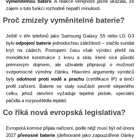
vyměnitelnou baterii
. A reakce veřejnosti jasně ukázala, že
zájem o tuto funkci rozhodně nepatří minulosti.
Proč zmizely vyměnitelné baterie?
Ještě v éře telefonů jako Samsung Galaxy S5 nebo LG G3
bylo
odpojení baterie
jednoduchou záležitostí – stačilo sundat
kryt na zádech. Postupem času však výrobci přešli na
monolitické konstrukce z kovu a skla, které sice působí
prémiovým dojmem, ale uživatele připravují o možnost
svépomocné výměny článku. Hlavními argumenty výrobců
byly
odolnost proti vodě a prachu
(certifikace IP) a tenčí
profil zařízení. Baterie se staly součástí pevně slepeného
celku, jehož otevření vyžaduje tepelné pistole, speciální
páčidla a rozpouštědla lepidel.
Co říká nová evropská legislativa?
Evropská komise přijala nařízení, podle nějž musí být od února
2027
přenosné baterie
(definované jako zapouzdřené články