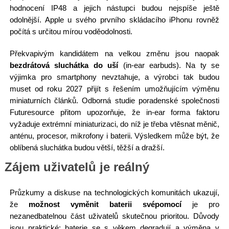
hodnocení IP48 a jejich nástupci budou nejspíše ještě
odolnější. Apple u svého prvního skládacího iPhonu rovněž
počítá s určitou mírou voděodolnosti.
Překvapivým kandidátem na velkou změnu jsou naopak
bezdrátová sluchátka do uší
(in-ear earbuds). Na ty se
výjimka pro smartphony nevztahuje, a výrobci tak budou
muset od roku 2027 přijít s řešením umožňujícím výměnu
miniaturních článků. Odborná studie poradenské společnosti
Futuresource přitom upozorňuje, že in-ear forma faktoru
vyžaduje extrémní miniaturizaci, do níž je třeba vtěsnat měnič,
anténu, procesor, mikrofony i baterii. Výsledkem může být, že
oblíbená sluchátka budou větší, těžší a dražší.
Zájem uživatelů je reálný
Průzkumy a diskuse na technologických komunitách ukazují,
že
možnost vyměnit baterii svépomocí
je pro
nezanedbatelnou část uživatelů skutečnou prioritou. Důvody
jsou praktické: baterie se s věkem degradují a výměna v