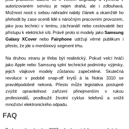
autorizovaném servisu je nejen drahá, ale i zdlouhavá.
Možnost nosit s sebou náhradní nabitý článek a okamžitě ho
přehodit by zase ocenili lidé s náročným pracovním provozem,
jako jsou technici v terénu, záchranáři nebo cestovatelé bez
přístupu k elektrické síti. Právě proto si modely jako
Samsung
Galaxy XCover
nebo
Fairphone
udržují věrné publikum i
přesto, že jde o menšinový segment trhu.
Na druhou stranu je třeba být realistický. Pokud velcí hráči
jako Apple nebo Samsung splní technické podmínky výjimky,
jejich vlajkové modely zůstanou zapečetěné. Skutečná
revoluce v podobě snap-off krytů à la Nokia 3310 se
pravděpodobně nekoná. Přesto může legislativa postupně
zvýšit opravitelnost zařízení přinejmenším v rukou
profesionálů, prodloužit životní cyklus telefonů a snížit
množství elektronického odpadu.
FAQ