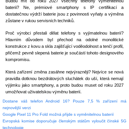
Budou mít od roku 2027 všechny telefony vyměnitelnou
baterii? Ne, prémiové smartphony s IP certifikací a
dostatečnou výdrží baterie jsou z povinnosti vyňaty a výměna
zůstane v rukou servisních techniků.
Proč výrobci přestali dělat telefony s vyjímatelnou baterií?
Hlavním důvodem byl přechod na odolné monolitické
konstrukce z kovu a skla zajišťující voděodolnost a tenčí profil,
přičemž pevně slepená baterie je součástí tohoto designového
kompromisu.
Která zařízení změna zasáhne nejvýrazněji? Nejvíce se nová
pravidla dotknou bezdrátových sluchátek do uší, která nemají
výjimku jako smartphony, a proto budou muset od roku 2027
umožňovat uživatelskou výměnu baterií.
Dostane váš telefon Android 16? Pouze 7,5 % zařízení má
nejnovější verzi
Google Pixel 11 Pro Fold možná přijde s vyměnitelnou baterií
Evropská komise doporučuje členským státům vyloučit čínské 5G
technologie