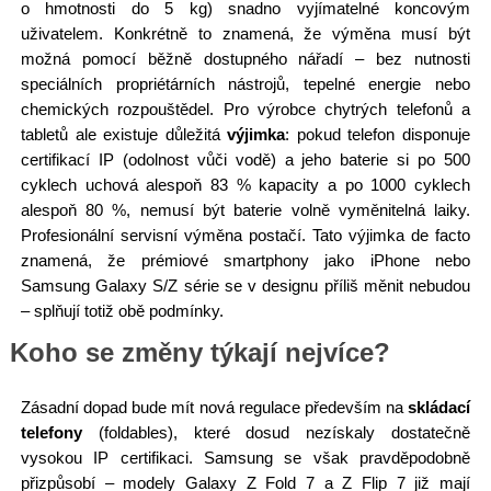
o hmotnosti do 5 kg) snadno vyjímatelné koncovým
uživatelem. Konkrétně to znamená, že výměna musí být
možná pomocí běžně dostupného nářadí – bez nutnosti
speciálních propriétárních nástrojů, tepelné energie nebo
chemických rozpouštědel. Pro výrobce chytrých telefonů a
tabletů ale existuje důležitá
výjimka
: pokud telefon disponuje
certifikací IP (odolnost vůči vodě) a jeho baterie si po 500
cyklech uchová alespoň 83 % kapacity a po 1000 cyklech
alespoň 80 %, nemusí být baterie volně vyměnitelná laiky.
Profesionální servisní výměna postačí. Tato výjimka de facto
znamená, že prémiové smartphony jako iPhone nebo
Samsung Galaxy S/Z série se v designu příliš měnit nebudou
– splňují totiž obě podmínky.
Koho se změny týkají nejvíce?
Zásadní dopad bude mít nová regulace především na
skládací
telefony
(foldables), které dosud nezískaly dostatečně
vysokou IP certifikaci. Samsung se však pravděpodobně
přizpůsobí – modely Galaxy Z Fold 7 a Z Flip 7 již mají