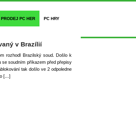
PRODEJ PC HER
PC HRY
ný v Brazílií
om rozhodl Brazilský soud. Došlo k
u se soudním příkazem před přepisy
ablokování tak došlo ve 2 odpoledne
co […]