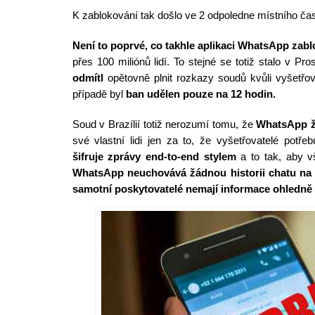
K zablokování tak došlo ve 2 odpoledne místního čas
Není to poprvé, co takhle aplikaci WhatsApp zabl
přes 100 miliónů lidí. To stejné se totiž stalo v Pr
odmítl
opětovně plnit rozkazy soudů kvůli vyšetřo
případě byl
ban udělen pouze na 12 hodin.
Soud v Brazílií totiž nerozumí tomu, že
WhatsApp ž
své vlastní lidi jen za to, že vyšetřovatelé potřeb
šifruje zprávy end-to-end stylem
a to tak, aby v
WhatsApp neuchovává žádnou historii chatu na
samotní poskytovatelé nemají informace ohledně 