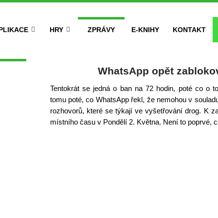
PLIKACE
HRY
ZPRÁVY
E-KNIHY
KONTAKT
WhatsApp opět zablokova
Tentokrát se jedná o ban na 72 hodin, poté co o t
tomu poté, co WhatsApp řekl, že nemohou v soulad
rozhovorů, které se týkají ve vyšetřování drog. K z
místního času v Pondělí 2. Května. Není to poprvé, 