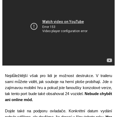
Nejdůležitější však pro lidi je možnost destrukce. V traileru
sami můžete vidět, jak souboje na herní ploše probíhají. Jde o
zajímavou mobilní hru a pokud jste fanoušky konzolové verze,
tak tento port bude také obsahovat 24 vozidel.
Nebude chybět
ani online mód.
Dojde také na podporu ovladače. Konkrétní datum vydání
nebylo sděleno, ale doufáme, že dorazí v říjnu tohoto roku.
Hra