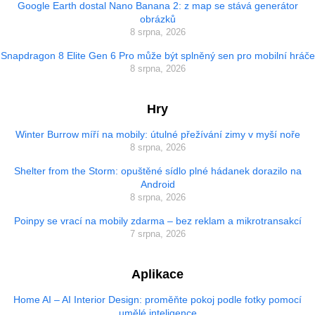
Google Earth dostal Nano Banana 2: z map se stává generátor
obrázků
8 srpna, 2026
Snapdragon 8 Elite Gen 6 Pro může být splněný sen pro mobilní hráče
8 srpna, 2026
Hry
Winter Burrow míří na mobily: útulné přežívání zimy v myší noře
8 srpna, 2026
Shelter from the Storm: opuštěné sídlo plné hádanek dorazilo na
Android
8 srpna, 2026
Poinpy se vrací na mobily zdarma – bez reklam a mikrotransakcí
7 srpna, 2026
Aplikace
Home AI – AI Interior Design: proměňte pokoj podle fotky pomocí
umělé inteligence