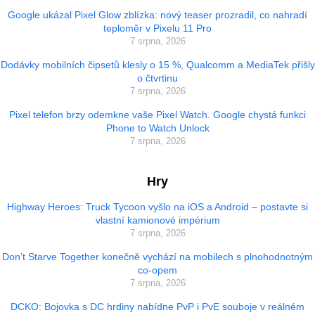
Google ukázal Pixel Glow zblízka: nový teaser prozradil, co nahradí
teploměr v Pixelu 11 Pro
7 srpna, 2026
Dodávky mobilních čipsetů klesly o 15 %, Qualcomm a MediaTek přišly
o čtvrtinu
7 srpna, 2026
Pixel telefon brzy odemkne vaše Pixel Watch. Google chystá funkci
Phone to Watch Unlock
7 srpna, 2026
Hry
Highway Heroes: Truck Tycoon vyšlo na iOS a Android – postavte si
vlastní kamionové impérium
7 srpna, 2026
Don’t Starve Together konečně vychází na mobilech s plnohodnotným
co-opem
7 srpna, 2026
DCKO: Bojovka s DC hrdiny nabídne PvP i PvE souboje v reálném