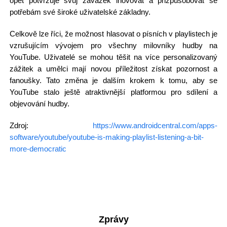
opět potvrzuje svůj závazek inovovat a přizpůsobovat se
potřebám své široké uživatelské základny.
Celkově lze říci, že možnost hlasovat o písních v playlistech je
vzrušujícím vývojem pro všechny milovníky hudby na
YouTube. Uživatelé se mohou těšit na více personalizovaný
zážitek a umělci mají novou příležitost získat pozornost a
fanoušky. Tato změna je dalším krokem k tomu, aby se
YouTube stalo ještě atraktivnější platformou pro sdílení a
objevování hudby.
Zdroj:
https://www.androidcentral.com/apps-
software/youtube/youtube-is-making-playlist-listening-a-bit-
more-democratic
Zprávy