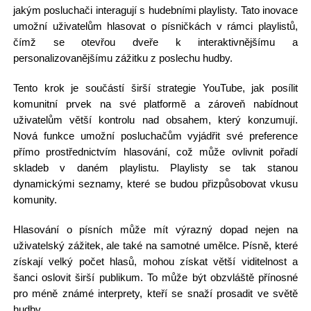
jakým posluchači interagují s hudebními playlisty. Tato inovace
umožní uživatelům hlasovat o písničkách v rámci playlistů,
čímž se otevřou dveře k interaktivnějšímu a
personalizovanějšímu zážitku z poslechu hudby.
Tento krok je součástí širší strategie YouTube, jak posílit
komunitní prvek na své platformě a zároveň nabídnout
uživatelům větší kontrolu nad obsahem, který konzumují.
Nová funkce umožní posluchačům vyjádřit své preference
přímo prostřednictvím hlasování, což může ovlivnit pořadí
skladeb v daném playlistu. Playlisty se tak stanou
dynamickými seznamy, které se budou přizpůsobovat vkusu
komunity.
Hlasování o písních může mít výrazný dopad nejen na
uživatelský zážitek, ale také na samotné umělce. Písně, které
získají velký počet hlasů, mohou získat větší viditelnost a
šanci oslovit širší publikum. To může být obzvláště přínosné
pro méně známé interprety, kteří se snaží prosadit ve světě
hudby.