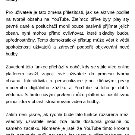
Pro uživatele je tato změna příležitostí, jak se aktivně podílet
na tvorbě obsahu na YouTube. Zatímco dříve byly playlisty
pevně dané a posluchači mohli pouze pasivně přijímat jejich
obsah, nyní mohou přímo ovlivňovat, které skladby budou
upřednostněny. Tento demokratický přístup může vést k větší
spokojenosti uživatelů a zároveň podpořit objevování nové
hudby.
Zavedení této funkce přichází v době, kdy se stále více online
platforem snaží zapojit své uživatele do procesu tvorby
obsahu. Interaktivita a personalizace jsou klíčovými prvky
moderního digitálního zážitku a YouTube si toho je dobře
vědoma. S tímto novým prvkem může platforma posílit svou
pozici lídra v oblasti streamování videa a hudby.
Zatím není jasné, jak rychle bude tato funkce rozšířena mezi
všechny uživatele nebo zda bude dostupná globálně od
samého začátku. Nicméně je jisté, že YouTube tímto krokem