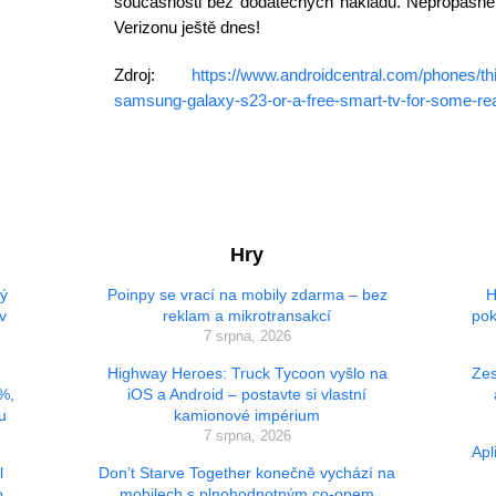
současnosti bez dodatečných nákladů. Nepropásněte 
Verizonu ještě dnes!
Zdroj:
https://www.androidcentral.com/phones/th
samsung-galaxy-s23-or-a-free-smart-tv-for-some-rea
Hry
vý
Poinpy se vrací na mobily zdarma – bez
H
v
reklam a mikrotransakcí
pok
7 srpna, 2026
Highway Heroes: Truck Tycoon vyšlo na
Zes
 %,
iOS a Android – postavte si vlastní
u
kamionové impérium
7 srpna, 2026
Apl
l
Don’t Starve Together konečně vychází na
o
mobilech s plnohodnotným co-opem