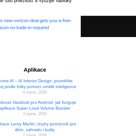
tuto příležitost a využijte nabídky
is-new-verizon-deal-gets-you-a-free-
son-no-trade-in-required
Aplikace
ome AI – AI Interior Design: proměňte
oj podle fotky pomocí umělé inteligence
4 srpna, 2026
ilovač hlasitosti pro Android: jak funguje
aplikace Super Loud Volume Booster
3 srpna, 2026
ikace Leroy Merlin: chytrý pomocník pro
dům, zahradu i kutily
2 srpna, 2026