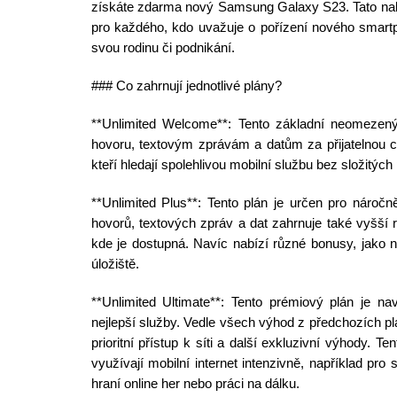
získáte zdarma nový Samsung Galaxy S23. Tato nabí
pro každého, kdo uvažuje o pořízení nového smartp
svou rodinu či podnikání.
### Co zahrnují jednotlivé plány?
**Unlimited Welcome**: Tento základní neomezen
hovoru, textovým zprávám a datům za přijatelnou ce
kteří hledají spolehlivou mobilní službu bez složitýc
**Unlimited Plus**: Tento plán je určen pro nároč
hovorů, textových zpráv a dat zahrnuje také vyšší ry
kde je dostupná. Navíc nabízí různé bonusy, jako n
úložiště.
**Unlimited Ultimate**: Tento prémiový plán je nav
nejlepší služby. Vedle všech výhod z předchozích plá
prioritní přístup k síti a další exkluzivní výhody. Ten
využívají mobilní internet intenzivně, například pro 
hraní online her nebo práci na dálku.