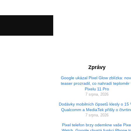
Zprávy
Google ukázal Pixel Glow zblízka: no
teaser prozradil, co nahradí teploměr 
Pixelu 11 Pro
7 srpna, 2026
Dodávky mobilních čipsetů klesly o 15
Qualcomm a MediaTek přišly o čtvrtin
7 srpna, 2026
Pixel telefon brzy odemkne vaše Pixe
Watch. Google chystá funkci Phone t