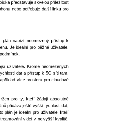
dka představuje skvělou příležitost
honu nebo potřebuje další linku pro
ý plán nabízí neomezený přístup k
nu. Je ideální pro běžné uživatele,
h podmínek.
nější uživatele. Kromě neomezených
chlosti dat a přístup k 5G síti tam,
apříklad více prostoru pro cloudové
ržen pro ty, kteří žádají absolutně
nů přidává ještě vyšší rychlosti dat,
to plán je ideální pro uživatele, kteří
streamování videí v nejvyšší kvalitě,