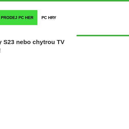
PRODEJ PC HER
PC HRY
y S23 nebo chytrou TV
!